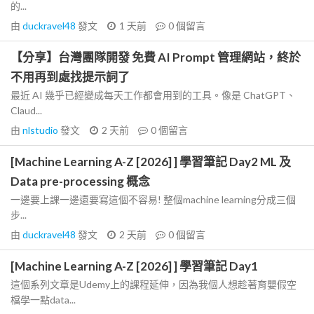
的...
由
duckravel48
發文
1 天前
0
個留言
【分享】台灣團隊開發 免費 AI Prompt 管理網站，終於
不用再到處找提示詞了
最近 AI 幾乎已經變成每天工作都會用到的工具。像是 ChatGPT、
Claud...
由
nlstudio
發文
2 天前
0
個留言
[Machine Learning A-Z [2026] ] 學習筆記 Day2 ML 及
Data pre-processing 概念
一邊要上課一邊還要寫這個不容易! 整個machine learning分成三個
步...
由
duckravel48
發文
2 天前
0
個留言
[Machine Learning A-Z [2026] ] 學習筆記 Day1
這個系列文章是Udemy上的課程延伸，因為我個人想趁著育嬰假空
檔學一點data...