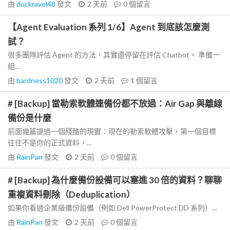
由
duckravel48
發文
2 天前
0
個留言
【Agent Evaluation 系列 1/6】Agent 到底該怎麼測
試？
很多團隊評估 Agent 的方法，其實還停留在評估 Chatbot。 準備一
組...
由
hardness1020
發文
2 天前
1
個留言
# [Backup] 當勒索軟體連備份都不放過：Air Gap 與離線
備份是什麼
前面幾篇提過一個殘酷的現實：現在的勒索軟體攻擊，第一個目標
往往不是你的正式資料，...
由
RainPan
發文
2 天前
0
個留言
# [Backup] 為什麼備份設備可以塞進 30 倍的資料？聊聊
重複資料刪除（Deduplication）
如果你看過企業級備份設備（例如 Dell PowerProtect DD 系列）...
由
RainPan
發文
2 天前
0
個留言