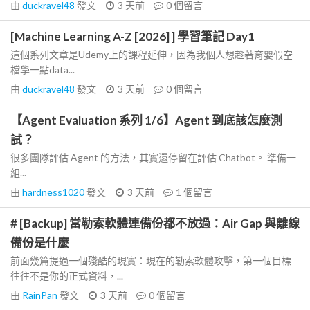
由
duckravel48
發文
3 天前
0
個留言
[Machine Learning A-Z [2026] ] 學習筆記 Day1
這個系列文章是Udemy上的課程延伸，因為我個人想趁著育嬰假空
檔學一點data...
由
duckravel48
發文
3 天前
0
個留言
【Agent Evaluation 系列 1/6】Agent 到底該怎麼測
試？
很多團隊評估 Agent 的方法，其實還停留在評估 Chatbot。 準備一
組...
由
hardness1020
發文
3 天前
1
個留言
# [Backup] 當勒索軟體連備份都不放過：Air Gap 與離線
備份是什麼
前面幾篇提過一個殘酷的現實：現在的勒索軟體攻擊，第一個目標
往往不是你的正式資料，...
由
RainPan
發文
3 天前
0
個留言