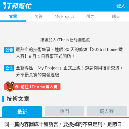
登入
文章
問答
My Project
徵才
聊天
按讚加入 iThelp 粉絲團追蹤
最熱血的技術盛事，連續 30 天的修煉【2026 iThome 鐵
公告
人賽】8 月 1 日賽事正式開啟！
全新專區「My Project」正式上線！邀請你用技術交流，
公告
分享最真實的開發經驗
前往 iThome鐵人賽
技術文章
熱門
鐵人賽
最新
同一篇內容翻成十種語言，要換掉的不只是詞，是節日