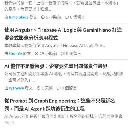
我們做的是一套「上傳一張孩子的照片，就寫出並畫出一本繪本」
的產品，內容要以十種語...
由
lumorakids
發文
5 小時前
0
個留言
使用 Angular、Firebase AI Logic 與 Gemini Nano 打造
混合式影像分析應用程式
本教學將示範如何使用 Angular、Firebase AI Logic 與 G...
由
Connie
發文
19 小時前
0
個留言
AI 協作不是發帳號：企業要先畫出四條責任邊界
公司替工程師開好企業版 AI 帳號，治理其實還沒開始。 帳號只解決
「誰可以登入」...
由
ryanvale
發文
1 天前
0
個留言
從 Prompt 到 Graph Engineering：這些不只是新名
詞，而是 AI Agent 踩坑後衍生的工程
AI Agent 可能是近年最容易出現新工程名詞的領域。 我們才剛學會
Prom...