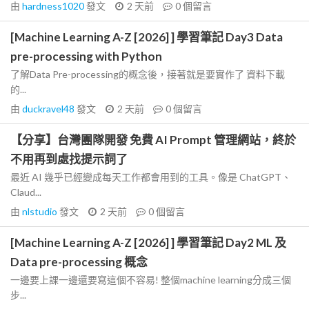
由
hardness1020
發文
2 天前
0
個留言
[Machine Learning A-Z [2026] ] 學習筆記 Day3 Data
pre-processing with Python
了解Data Pre-processing的概念後，接著就是要實作了 資料下載
的...
由
duckravel48
發文
2 天前
0
個留言
【分享】台灣團隊開發 免費 AI Prompt 管理網站，終於
不用再到處找提示詞了
最近 AI 幾乎已經變成每天工作都會用到的工具。像是 ChatGPT、
Claud...
由
nlstudio
發文
2 天前
0
個留言
[Machine Learning A-Z [2026] ] 學習筆記 Day2 ML 及
Data pre-processing 概念
一邊要上課一邊還要寫這個不容易! 整個machine learning分成三個
步...