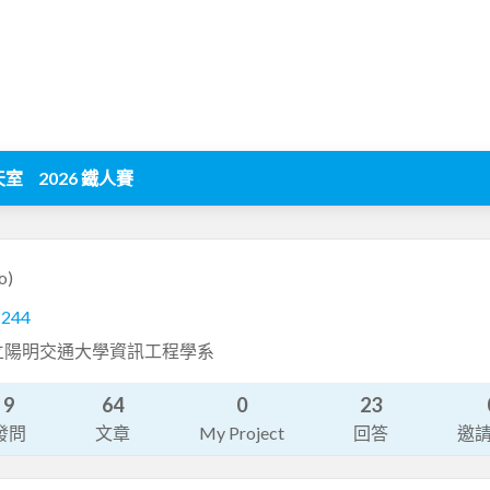
天室
2026 鐵人賽
o)
1244
立陽明交通大學資訊工程學系
9
64
0
23
發問
文章
My Project
回答
邀