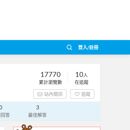
登入/註冊
17770
10
人
累計瀏覽數
在追蹤
站內簡訊
追蹤
0
3
請回答
最佳解答