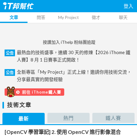
登入
文章
問答
My Project
徵才
聊天
按讚加入 iThelp 粉絲團追蹤
最熱血的技術盛事，連續 30 天的修煉【2026 iThome 鐵
公告
人賽】8 月 1 日賽事正式開啟！
全新專區「My Project」正式上線！邀請你用技術交流，
公告
分享最真實的開發經驗
前往 iThome鐵人賽
技術文章
熱門
鐵人賽
最新
[OpenCV 學習筆記] 2. 使用 OpenCV 進行影像混合