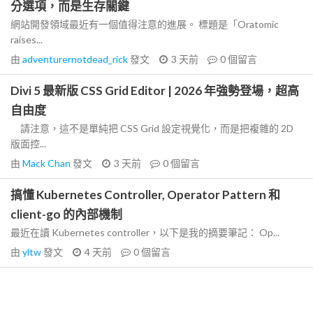
分選項，而是生存關鍵
網站開發領域最近有一個值得注意的進展。 標題是「Oratomic
raises...
由
adventurernotdead_rick
發文
3 天前
0
個留言
Divi 5 最新版 CSS Grid Editor | 2026 年強勢登場，超高
自由度
請注意，這不是單純把 CSS Grid 設定視覺化，而是把複雜的 2D
版面控...
由
Mack Chan
發文
3 天前
0
個留言
搞懂 Kubernetes Controller, Operator Pattern 和
client-go 的內部機制
最近在讀 Kubernetes controller，以下是我的摘要筆記： Op...
由
yltw
發文
4 天前
0
個留言