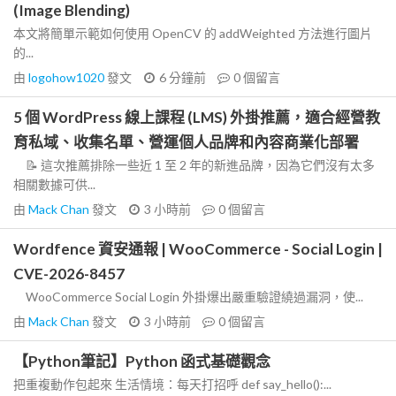
(Image Blending)
本文將簡單示範如何使用 OpenCV 的 addWeighted 方法進行圖片
的...
由
logohow1020
發文
6 分鐘前
0
個留言
5 個 WordPress 線上課程 (LMS) 外掛推薦，適合經營教
育私域、收集名單、營運個人品牌和內容商業化部署
📝 這次推薦排除一些近 1 至 2 年的新進品牌，因為它們沒有太多
相關數據可供...
由
Mack Chan
發文
3 小時前
0
個留言
Wordfence 資安通報 | WooCommerce - Social Login |
CVE-2026-8457
WooCommerce Social Login 外掛爆出嚴重驗證繞過漏洞，使...
由
Mack Chan
發文
3 小時前
0
個留言
【Python筆記】Python 函式基礎觀念
把重複動作包起來 生活情境：每天打招呼 def say_hello():...