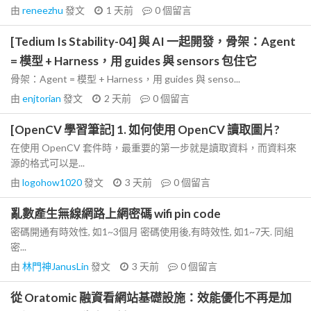
由
reneezhu
發文
1 天前
0
個留言
[Tedium Is Stability-04] 與 AI 一起開發，骨架：Agent
= 模型 + Harness，用 guides 與 sensors 包住它
骨架：Agent = 模型 + Harness，用 guides 與 senso...
由
enjtorian
發文
2 天前
0
個留言
[OpenCV 學習筆記] 1. 如何使用 OpenCV 讀取圖片?
在使用 OpenCV 套件時，最重要的第一步就是讀取資料，而資料來
源的格式可以是...
由
logohow1020
發文
3 天前
0
個留言
亂數產生無線網路上網密碼 wifi pin code
密碼開通有時效性, 如1~3個月 密碼使用後,有時效性, 如1~7天. 同組
密...
由
林門神JanusLin
發文
3 天前
0
個留言
從 Oratomic 融資看網站基礎設施：效能優化不再是加