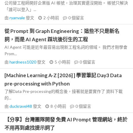
公司替工程師開好企業版 AI 帳號，治理其實還沒開始。 帳號只解決
「誰可以登入」...
由
ryanvale
發文
2 小時前
0
個留言
從 Prompt 到 Graph Engineering：這些不只是新名
詞，而是 AI Agent 踩坑後衍生的工程
AI Agent 可能是近年最容易出現新工程名詞的領域。 我們才剛學會
Prom...
由
hardness1020
發文
5 小時前
0
個留言
[Machine Learning A-Z [2026] ] 學習筆記 Day3 Data
pre-processing with Python
了解Data Pre-processing的概念後，接著就是要實作了 資料下載
的...
由
duckravel48
發文
8 小時前
0
個留言
【分享】台灣團隊開發 免費 AI Prompt 管理網站，終於
不用再到處找提示詞了