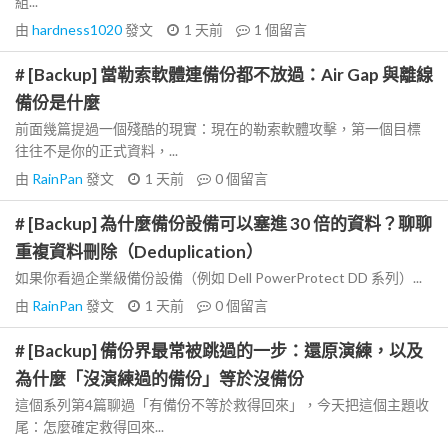
組...
由
hardness1020
發文
1 天前
1
個留言
# [Backup] 當勒索軟體連備份都不放過：Air Gap 與離線
備份是什麼
前面幾篇提過一個殘酷的現實：現在的勒索軟體攻擊，第一個目標
往往不是你的正式資料，...
由
RainPan
發文
1 天前
0
個留言
# [Backup] 為什麼備份設備可以塞進 30 倍的資料？聊聊
重複資料刪除（Deduplication）
如果你看過企業級備份設備（例如 Dell PowerProtect DD 系列）...
由
RainPan
發文
1 天前
0
個留言
# [Backup] 備份界最常被跳過的一步：還原演練，以及
為什麼「沒演練過的備份」等於沒備份
這個系列第4篇聊過「有備份不等於救得回來」，今天把這個主題收
尾：怎麼確定救得回來...