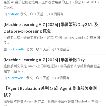
最近 AI 幾乎已經變成每天工作都會用到的工具。像是 ChatGPT、
Claud...
由
nlstudio
發文
1 天前
0
個留言
[Machine Learning A-Z [2026] ] 學習筆記 Day2 ML 及
Data pre-processing 概念
一邊要上課一邊還要寫這個不容易! 整個machine learning分成三個
步...
由
duckravel48
發文
1 天前
0
個留言
[Machine Learning A-Z [2026] ] 學習筆記 Day1
這個系列文章是Udemy上的課程延伸，因為我個人想趁著育嬰假空
檔學一點data...
由
duckravel48
發文
1 天前
0
個留言
【Agent Evaluation 系列 1/6】Agent 到底該怎麼測
試？
很多團隊評估 Agent 的方法，其實還停留在評估 Chatbot。 準備一