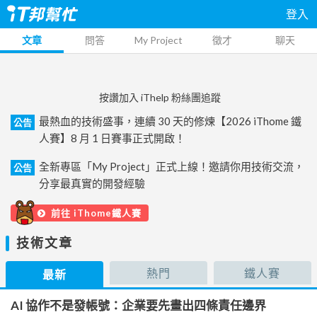
登入
文章
問答
My Project
徵才
聊天
按讚加入 iThelp 粉絲團追蹤
最熱血的技術盛事，連續 30 天的修煉【2026 iThome 鐵
公告
人賽】8 月 1 日賽事正式開啟！
全新專區「My Project」正式上線！邀請你用技術交流，
公告
分享最真實的開發經驗
前往 iThome鐵人賽
技術文章
熱門
鐵人賽
最新
AI 協作不是發帳號：企業要先畫出四條責任邊界