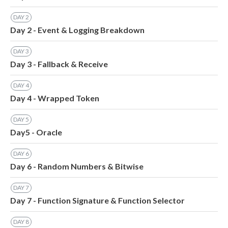
DAY
2
Day 2 - Event & Logging Breakdown
DAY
3
Day 3 - Fallback & Receive
DAY
4
Day 4 - Wrapped Token
DAY
5
Day5 - Oracle
DAY
6
Day 6 - Random Numbers & Bitwise
DAY
7
Day 7 - Function Signature & Function Selector
DAY
8