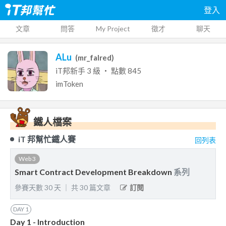
登入
文章
問答
My Project
徵才
聊天
ALu
(
mr_falred
)
iT邦新手
3
級 ‧ 點數
845
imToken
鐵人檔案
iT 邦幫忙鐵人賽
回列表
Web 3
Smart Contract Development Breakdown
系列
參賽天數
30
天
｜
共
30
篇文章
訂閱
DAY
1
Day 1 - Introduction