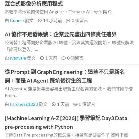
混合式影像分析應用程式
本教學將示範如何使用 Angular、Firebase AI Logic 與 G...
由
Connie
發文
14 小時前
0
個留言
AI 協作不是發帳號：企業要先畫出四條責任邊界
公司替工程師開好企業版 AI 帳號，治理其實還沒開始。 帳號只解決
「誰可以登入」...
由
ryanvale
發文
1 天前
0
個留言
從 Prompt 到 Graph Engineering：這些不只是新名
詞，而是 AI Agent 踩坑後衍生的工程
AI Agent 可能是近年最容易出現新工程名詞的領域。 我們才剛學會
Prom...
由
hardness1020
發文
1 天前
0
個留言
[Machine Learning A-Z [2026] ] 學習筆記 Day3 Data
pre-processing with Python
了解Data Pre-processing的概念後，接著就是要實作了 資料下載