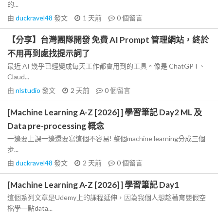
的...
由
duckravel48
發文
1 天前
0
個留言
【分享】台灣團隊開發 免費 AI Prompt 管理網站，終於
不用再到處找提示詞了
最近 AI 幾乎已經變成每天工作都會用到的工具。像是 ChatGPT、
Claud...
由
nlstudio
發文
2 天前
0
個留言
[Machine Learning A-Z [2026] ] 學習筆記 Day2 ML 及
Data pre-processing 概念
一邊要上課一邊還要寫這個不容易! 整個machine learning分成三個
步...
由
duckravel48
發文
2 天前
0
個留言
[Machine Learning A-Z [2026] ] 學習筆記 Day1
這個系列文章是Udemy上的課程延伸，因為我個人想趁著育嬰假空
檔學一點data...