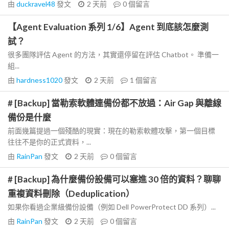
由
duckravel48
發文
2 天前
0
個留言
【Agent Evaluation 系列 1/6】Agent 到底該怎麼測
試？
很多團隊評估 Agent 的方法，其實還停留在評估 Chatbot。 準備一
組...
由
hardness1020
發文
2 天前
1
個留言
# [Backup] 當勒索軟體連備份都不放過：Air Gap 與離線
備份是什麼
前面幾篇提過一個殘酷的現實：現在的勒索軟體攻擊，第一個目標
往往不是你的正式資料，...
由
RainPan
發文
2 天前
0
個留言
# [Backup] 為什麼備份設備可以塞進 30 倍的資料？聊聊
重複資料刪除（Deduplication）
如果你看過企業級備份設備（例如 Dell PowerProtect DD 系列）...
由
RainPan
發文
2 天前
0
個留言