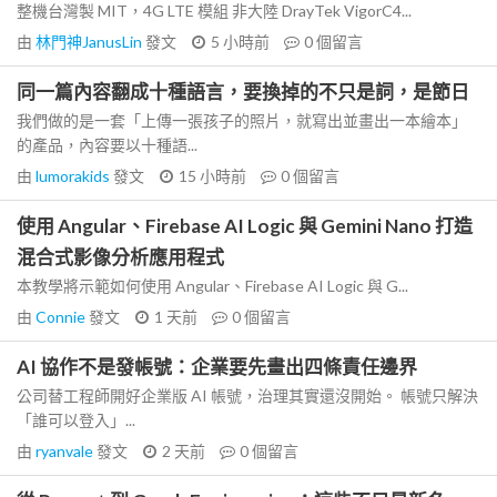
整機台灣製 MIT，4G LTE 模組 非大陸 DrayTek VigorC4...
由
林門神JanusLin
發文
5 小時前
0
個留言
同一篇內容翻成十種語言，要換掉的不只是詞，是節日
我們做的是一套「上傳一張孩子的照片，就寫出並畫出一本繪本」
的產品，內容要以十種語...
由
lumorakids
發文
15 小時前
0
個留言
使用 Angular、Firebase AI Logic 與 Gemini Nano 打造
混合式影像分析應用程式
本教學將示範如何使用 Angular、Firebase AI Logic 與 G...
由
Connie
發文
1 天前
0
個留言
AI 協作不是發帳號：企業要先畫出四條責任邊界
公司替工程師開好企業版 AI 帳號，治理其實還沒開始。 帳號只解決
「誰可以登入」...
由
ryanvale
發文
2 天前
0
個留言