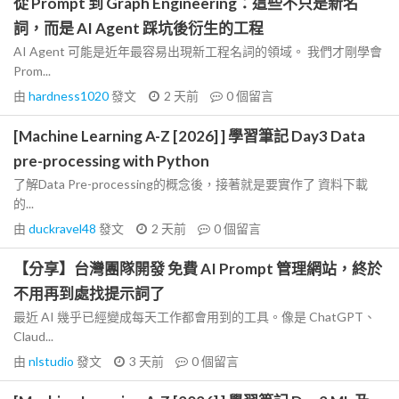
從 Prompt 到 Graph Engineering：這些不只是新名
詞，而是 AI Agent 踩坑後衍生的工程
AI Agent 可能是近年最容易出現新工程名詞的領域。 我們才剛學會
Prom...
由
hardness1020
發文
2 天前
0
個留言
[Machine Learning A-Z [2026] ] 學習筆記 Day3 Data
pre-processing with Python
了解Data Pre-processing的概念後，接著就是要實作了 資料下載
的...
由
duckravel48
發文
2 天前
0
個留言
【分享】台灣團隊開發 免費 AI Prompt 管理網站，終於
不用再到處找提示詞了
最近 AI 幾乎已經變成每天工作都會用到的工具。像是 ChatGPT、
Claud...
由
nlstudio
發文
3 天前
0
個留言