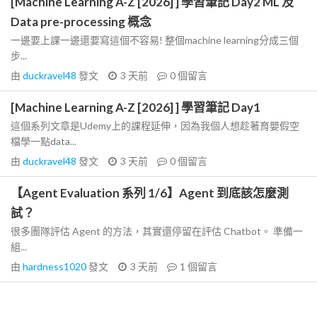
[Machine Learning A-Z [2026] ] 學習筆記 Day2 ML 及
Data pre-processing 概念
一邊要上課一邊還要寫這個不容易! 整個machine learning分成三個
步...
由
duckravel48
發文
3 天前
0
個留言
[Machine Learning A-Z [2026] ] 學習筆記 Day1
這個系列文章是Udemy上的課程延伸，因為我個人想趁著育嬰假空
檔學一點data...
由
duckravel48
發文
3 天前
0
個留言
【Agent Evaluation 系列 1/6】Agent 到底該怎麼測
試？
很多團隊評估 Agent 的方法，其實還停留在評估 Chatbot。 準備一
組...
由
hardness1020
發文
3 天前
1
個留言