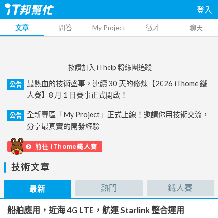
登入
文章
問答
My Project
徵才
聊天
按讚加入 iThelp 粉絲團追蹤
最熱血的技術盛事，連續 30 天的修煉【2026 iThome 鐵
公告
人賽】8 月 1 日賽事正式開啟！
全新專區「My Project」正式上線！邀請你用技術交流，
公告
分享最真實的開發經驗
前往 iThome鐵人賽
技術文章
熱門
鐵人賽
最新
船舶應用，近海 4G LTE，航運 Starlink 整合運用