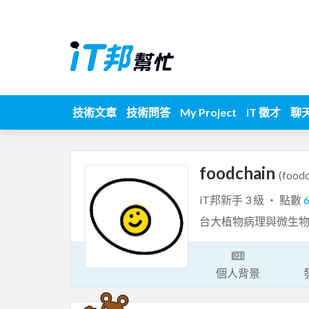
技術文章
技術問答
My Project
iT 徵才
聊
foodchain
(foodc
iT邦新手 3 級 ‧ 點數
台大植物病理與微生
個人背景