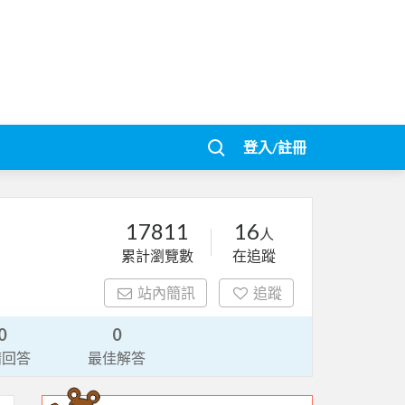
登入/註冊
17811
16
人
累計瀏覽數
在追蹤
站內簡訊
追蹤
0
0
請回答
最佳解答