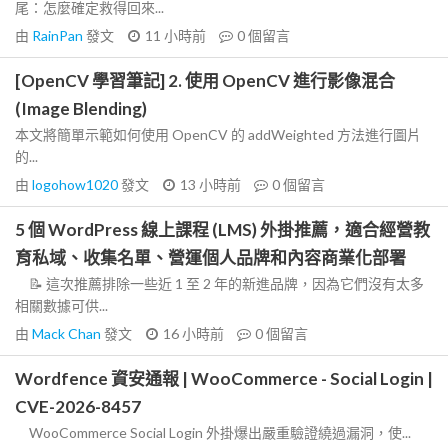
尾：怎麼確定救得回來...
由
RainPan
發文
11 小時前
0
個留言
[OpenCV 學習筆記] 2. 使用 OpenCV 進行影像混合
(Image Blending)
本文將簡單示範如何使用 OpenCV 的 addWeighted 方法進行圖片
的...
由
logohow1020
發文
13 小時前
0
個留言
5 個 WordPress 線上課程 (LMS) 外掛推薦，適合經營教
育私域、收集名單、營運個人品牌和內容商業化部署
📝 這次推薦排除一些近 1 至 2 年的新進品牌，因為它們沒有太多
相關數據可供...
由
Mack Chan
發文
16 小時前
0
個留言
Wordfence 資安通報 | WooCommerce - Social Login |
CVE-2026-8457
WooCommerce Social Login 外掛爆出嚴重驗證繞過漏洞，使...