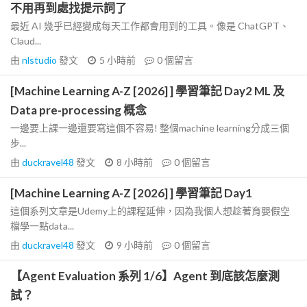
不用再到處找提示詞了
最近 AI 幾乎已經變成每天工作都會用到的工具。像是 ChatGPT、
Claud...
由
nlstudio
發文
5 小時前
0
個留言
[Machine Learning A-Z [2026] ] 學習筆記 Day2 ML 及
Data pre-processing 概念
一邊要上課一邊還要寫這個不容易! 整個machine learning分成三個
步...
由
duckravel48
發文
8 小時前
0
個留言
[Machine Learning A-Z [2026] ] 學習筆記 Day1
這個系列文章是Udemy上的課程延伸，因為我個人想趁著育嬰假空
檔學一點data...
由
duckravel48
發文
9 小時前
0
個留言
【Agent Evaluation 系列 1/6】Agent 到底該怎麼測
試？