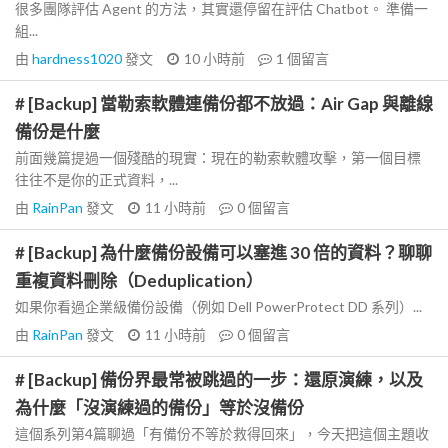
很多團隊評估 Agent 的方法，其實還停留在評估 Chatbot。 準備一
組...
由
hardness1020
發文
10 小時前
1
個留言
# [Backup] 當勒索軟體連備份都不放過：Air Gap 與離線
備份是什麼
前面幾篇提過一個殘酷的現實：現在的勒索軟體攻擊，第一個目標
往往不是你的正式資料，...
由
RainPan
發文
11 小時前
0
個留言
# [Backup] 為什麼備份設備可以塞進 30 倍的資料？聊聊
重複資料刪除（Deduplication）
如果你看過企業級備份設備（例如 Dell PowerProtect DD 系列）...
由
RainPan
發文
11 小時前
0
個留言
# [Backup] 備份界最常被跳過的一步：還原演練，以及
為什麼「沒演練過的備份」等於沒備份
這個系列第4篇聊過「有備份不等於救得回來」，今天把這個主題收