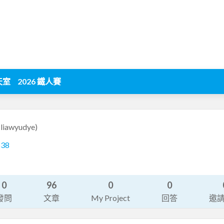
天室
2026 鐵人賽
(liawyudye)
638
0
96
0
0
發問
文章
My Project
回答
邀