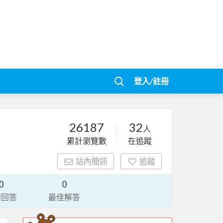
登入/註冊
26187
32
人
累計瀏覽數
在追蹤
站內簡訊
追蹤
0
0
請回答
最佳解答