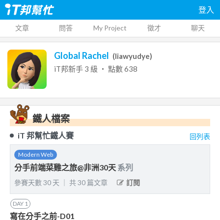
登入
文章
問答
My Project
徵才
聊天
Global Rachel
(
liawyudye
)
iT邦新手
3
級 ‧ 點數
638
鐵人檔案
iT 邦幫忙鐵人賽
回列表
Modern Web
分手前端菜雞之旅@非洲30天
系列
參賽天數
30
天
｜
共
30
篇文章
訂閱
DAY
1
寫在分手之前-D01