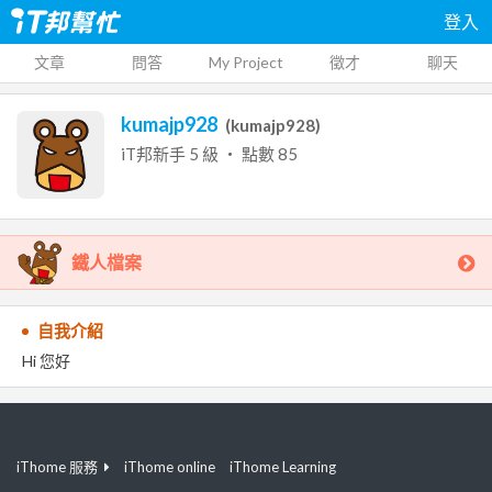
登入
文章
問答
My Project
徵才
聊天
kumajp928
(
kumajp928
)
iT邦新手
5
級 ‧ 點數
85
鐵人檔案
自我介紹
Hi 您好
iThome 服務
iThome online
iThome Learning