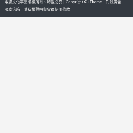
電週文化事業版權所有、轉載必究 | Copyright © iThome
刊登廣告
服務信箱
隱私權聲明與會員使用條款