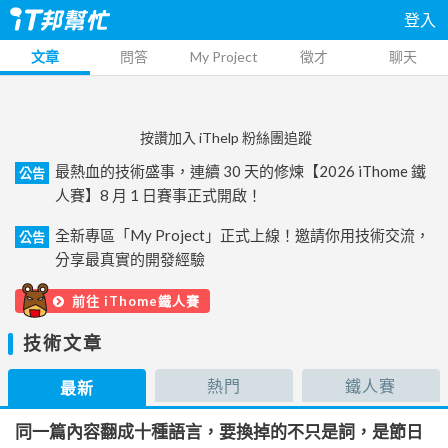
登入
文章
問答
My Project
徵才
聊天
按讚加入 iThelp 粉絲團追蹤
最熱血的技術盛事，連續 30 天的修煉【2026 iThome 鐵
公告
人賽】8 月 1 日賽事正式開啟！
全新專區「My Project」正式上線！邀請你用技術交流，
公告
分享最真實的開發經驗
前往 iThome鐵人賽
技術文章
熱門
鐵人賽
最新
同一篇內容翻成十種語言，要換掉的不只是詞，是節日