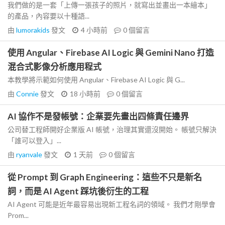
我們做的是一套「上傳一張孩子的照片，就寫出並畫出一本繪本」
的產品，內容要以十種語...
由
lumorakids
發文
4 小時前
0
個留言
使用 Angular、Firebase AI Logic 與 Gemini Nano 打造
混合式影像分析應用程式
本教學將示範如何使用 Angular、Firebase AI Logic 與 G...
由
Connie
發文
18 小時前
0
個留言
AI 協作不是發帳號：企業要先畫出四條責任邊界
公司替工程師開好企業版 AI 帳號，治理其實還沒開始。 帳號只解決
「誰可以登入」...
由
ryanvale
發文
1 天前
0
個留言
從 Prompt 到 Graph Engineering：這些不只是新名
詞，而是 AI Agent 踩坑後衍生的工程
AI Agent 可能是近年最容易出現新工程名詞的領域。 我們才剛學會
Prom...