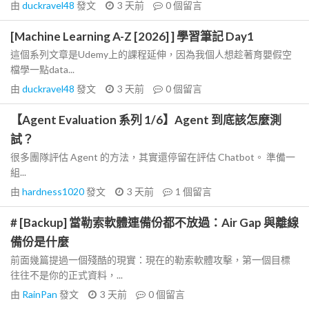
由
duckravel48
發文
3 天前
0
個留言
[Machine Learning A-Z [2026] ] 學習筆記 Day1
這個系列文章是Udemy上的課程延伸，因為我個人想趁著育嬰假空
檔學一點data...
由
duckravel48
發文
3 天前
0
個留言
【Agent Evaluation 系列 1/6】Agent 到底該怎麼測
試？
很多團隊評估 Agent 的方法，其實還停留在評估 Chatbot。 準備一
組...
由
hardness1020
發文
3 天前
1
個留言
# [Backup] 當勒索軟體連備份都不放過：Air Gap 與離線
備份是什麼
前面幾篇提過一個殘酷的現實：現在的勒索軟體攻擊，第一個目標
往往不是你的正式資料，...
由
RainPan
發文
3 天前
0
個留言