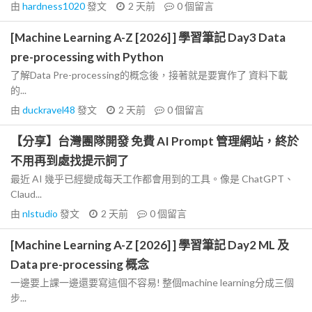
由
hardness1020
發文
2 天前
0
個留言
[Machine Learning A-Z [2026] ] 學習筆記 Day3 Data
pre-processing with Python
了解Data Pre-processing的概念後，接著就是要實作了 資料下載
的...
由
duckravel48
發文
2 天前
0
個留言
【分享】台灣團隊開發 免費 AI Prompt 管理網站，終於
不用再到處找提示詞了
最近 AI 幾乎已經變成每天工作都會用到的工具。像是 ChatGPT、
Claud...
由
nlstudio
發文
2 天前
0
個留言
[Machine Learning A-Z [2026] ] 學習筆記 Day2 ML 及
Data pre-processing 概念
一邊要上課一邊還要寫這個不容易! 整個machine learning分成三個
步...