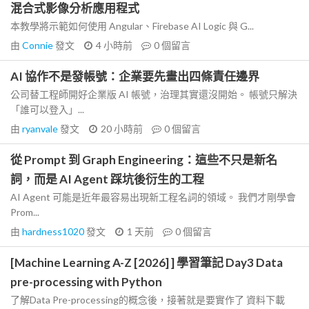
混合式影像分析應用程式
本教學將示範如何使用 Angular、Firebase AI Logic 與 G...
由
Connie
發文
4 小時前
0
個留言
AI 協作不是發帳號：企業要先畫出四條責任邊界
公司替工程師開好企業版 AI 帳號，治理其實還沒開始。 帳號只解決
「誰可以登入」...
由
ryanvale
發文
20 小時前
0
個留言
從 Prompt 到 Graph Engineering：這些不只是新名
詞，而是 AI Agent 踩坑後衍生的工程
AI Agent 可能是近年最容易出現新工程名詞的領域。 我們才剛學會
Prom...
由
hardness1020
發文
1 天前
0
個留言
[Machine Learning A-Z [2026] ] 學習筆記 Day3 Data
pre-processing with Python
了解Data Pre-processing的概念後，接著就是要實作了 資料下載