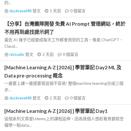
的...
由
duckravel48
發文
1 天前
0
個留言
【分享】台灣團隊開發 免費 AI Prompt 管理網站，終於
不用再到處找提示詞了
最近 AI 幾乎已經變成每天工作都會用到的工具。像是 ChatGPT、
Claud...
由
nlstudio
發文
2 天前
0
個留言
[Machine Learning A-Z [2026] ] 學習筆記 Day2 ML 及
Data pre-processing 概念
一邊要上課一邊還要寫這個不容易! 整個machine learning分成三個
步...
由
duckravel48
發文
2 天前
0
個留言
[Machine Learning A-Z [2026] ] 學習筆記 Day1
這個系列文章是Udemy上的課程延伸，因為我個人想趁著育嬰假空
檔學一點data...