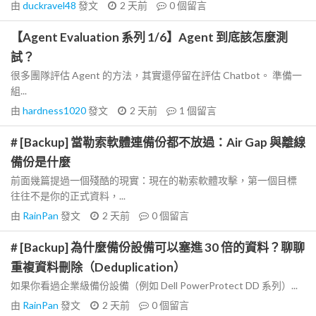
由
duckravel48
發文
2 天前
0
個留言
【Agent Evaluation 系列 1/6】Agent 到底該怎麼測
試？
很多團隊評估 Agent 的方法，其實還停留在評估 Chatbot。 準備一
組...
由
hardness1020
發文
2 天前
1
個留言
# [Backup] 當勒索軟體連備份都不放過：Air Gap 與離線
備份是什麼
前面幾篇提過一個殘酷的現實：現在的勒索軟體攻擊，第一個目標
往往不是你的正式資料，...
由
RainPan
發文
2 天前
0
個留言
# [Backup] 為什麼備份設備可以塞進 30 倍的資料？聊聊
重複資料刪除（Deduplication）
如果你看過企業級備份設備（例如 Dell PowerProtect DD 系列）...
由
RainPan
發文
2 天前
0
個留言