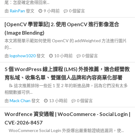
尾：怎麼確定救得回來...
由
RainPan
發文
9 小時前
0
個留言
[OpenCV 學習筆記] 2. 使用 OpenCV 進行影像混合
(Image Blending)
本文將簡單示範如何使用 OpenCV 的 addWeighted 方法進行圖片
的...
由
logohow1020
發文
10 小時前
0
個留言
5 個 WordPress 線上課程 (LMS) 外掛推薦，適合經營教
育私域、收集名單、營運個人品牌和內容商業化部署
📝 這次推薦排除一些近 1 至 2 年的新進品牌，因為它們沒有太多
相關數據可供...
由
Mack Chan
發文
13 小時前
0
個留言
Wordfence 資安通報 | WooCommerce - Social Login |
CVE-2026-8457
WooCommerce Social Login 外掛爆出嚴重驗證繞過漏洞，使...