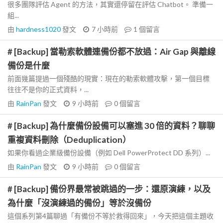
很多團隊評估 Agent 的方法，其實還停留在評估 Chatbot。 準備一
組...
由
hardness1020
發文
7 小時前
1
個留言
# [Backup] 當勒索軟體連備份都不放過：Air Gap 與離線
備份是什麼
前面幾篇提過一個殘酷的現實：現在的勒索軟體攻擊，第一個目標
往往不是你的正式資料，...
由
RainPan
發文
9 小時前
0
個留言
# [Backup] 為什麼備份設備可以塞進 30 倍的資料？聊聊
重複資料刪除（Deduplication）
如果你看過企業級備份設備（例如 Dell PowerProtect DD 系列）...
由
RainPan
發文
9 小時前
0
個留言
# [Backup] 備份界最常被跳過的一步：還原演練，以及
為什麼「沒演練過的備份」等於沒備份
這個系列第4篇聊過「有備份不等於救得回來」，今天把這個主題收