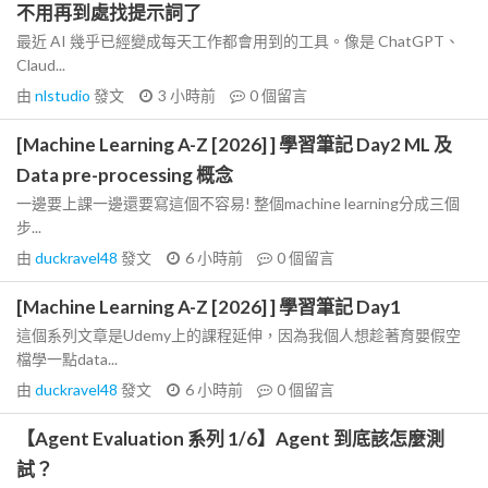
不用再到處找提示詞了
最近 AI 幾乎已經變成每天工作都會用到的工具。像是 ChatGPT、
Claud...
由
nlstudio
發文
3 小時前
0
個留言
[Machine Learning A-Z [2026] ] 學習筆記 Day2 ML 及
Data pre-processing 概念
一邊要上課一邊還要寫這個不容易! 整個machine learning分成三個
步...
由
duckravel48
發文
6 小時前
0
個留言
[Machine Learning A-Z [2026] ] 學習筆記 Day1
這個系列文章是Udemy上的課程延伸，因為我個人想趁著育嬰假空
檔學一點data...
由
duckravel48
發文
6 小時前
0
個留言
【Agent Evaluation 系列 1/6】Agent 到底該怎麼測
試？