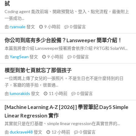
試
Coding agent 能改前端、開啟預覽站、登入、點完流程，最後附上
一張成功...
由
ryanvale
發文
9 小時前
0
個留言
你公司到底有多少台設備？Lansweeper 簡單介紹！
本篇我將會介紹 Lansweeper接著將會依序介紹 PRTG和 SolarWi...
由
YangSean
發文
9 小時前
0
個留言
模型到第七頁就忘了那個孩子
一位媽媽上傳了女兒的一張照片。不是生日也不是什麼特別的日
子，客廳的隨手拍，很普通...
由
lumorakids
發文
11 小時前
0
個留言
[Machine Learning A-Z [2026] ] 學習筆記 Day5 Simple
Linear Regression 實作
其實就只是在打基礎、simple linear regression在真實世界的...
由
duckravel48
發文
12 小時前
0
個留言