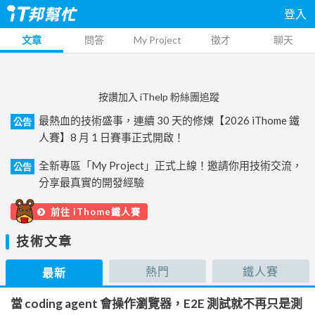
登入
文章
問答
My Project
徵才
聊天
按讚加入 iThelp 粉絲團追蹤
最熱血的技術盛事，連續 30 天的修煉【2026 iThome 鐵
公告
人賽】8 月 1 日賽事正式開啟！
全新專區「My Project」正式上線！邀請你用技術交流，
公告
分享最真實的開發經驗
前往 iThome鐵人賽
技術文章
熱門
鐵人賽
最新
當 coding agent 會操作瀏覽器，E2E 測試就不再只是測