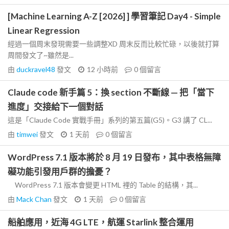
[Machine Learning A-Z [2026] ] 學習筆記 Day4 - Simple
Linear Regression
經過一個周末發現需要一些調整XD 周末反而比較忙碌，以後就打算
周間發文了~雖然是...
由
duckravel48
發文
12 小時前
0
個留言
Claude code 新手篇 5：換 section 不斷線 — 把「當下
進度」交接給下一個對話
這是「Claude Code 實戰手冊」系列的第五篇(G5)。G3 講了 CL...
由
timwei
發文
1 天前
0
個留言
WordPress 7.1 版本將於 8 月 19 日發布，其中表格無障
礙功能引發用戶群的擔憂？
WordPress 7.1 版本會變更 HTML 裡的 Table 的結構，其...
由
Mack Chan
發文
1 天前
0
個留言
船舶應用，近海 4G LTE，航運 Starlink 整合運用