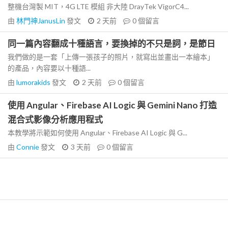
整機台灣製 MIT，4G LTE 模組 非大陸 DrayTek VigorC4...
由
林門神JanusLin
發文
2 天前
0
個留言
同一篇內容翻成十種語言，要換掉的不只是詞，是節日
我們做的是一套「上傳一張孩子的照片，就寫出並畫出一本繪本」
的產品，內容要以十種語...
由
lumorakids
發文
2 天前
0
個留言
使用 Angular、Firebase AI Logic 與 Gemini Nano 打造
混合式影像分析應用程式
本教學將示範如何使用 Angular、Firebase AI Logic 與 G...
由
Connie
發文
3 天前
0
個留言