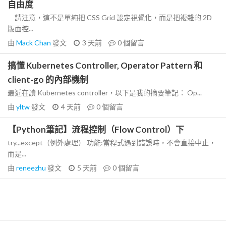
自由度
請注意，這不是單純把 CSS Grid 設定視覺化，而是把複雜的 2D
版面控...
由
Mack Chan
發文
3 天前
0
個留言
搞懂 Kubernetes Controller, Operator Pattern 和
client-go 的內部機制
最近在讀 Kubernetes controller，以下是我的摘要筆記： Op...
由
yltw
發文
4 天前
0
個留言
【Python筆記】流程控制（Flow Control）下
try...except（例外處理） 功能:當程式遇到錯誤時，不會直接中止，
而是...
由
reneezhu
發文
5 天前
0
個留言