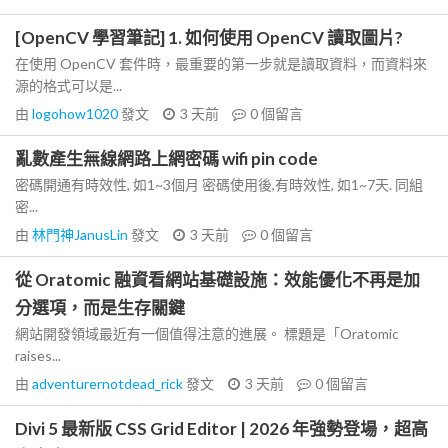
[OpenCV 學習筆記] 1. 如何使用 OpenCV 讀取圖片?
在使用 OpenCV 套件時，最重要的第一步就是讀取資料，而資料來
源的格式可以是...
由
logohow1020
發文
3 天前
0
個留言
亂數產生無線網路上網密碼 wifi pin code
密碼開通有時效性, 如1~3個月 密碼使用後,有時效性, 如1~7天. 同組
密...
由
林門神JanusLin
發文
3 天前
0
個留言
從 Oratomic 融資看網站基礎設施：效能優化不再是加
分選項，而是生存關鍵
網站開發領域最近有一個值得注意的進展。 標題是「Oratomic
raises...
由
adventurernotdead_rick
發文
3 天前
0
個留言
Divi 5 最新版 CSS Grid Editor | 2026 年強勢登場，超高