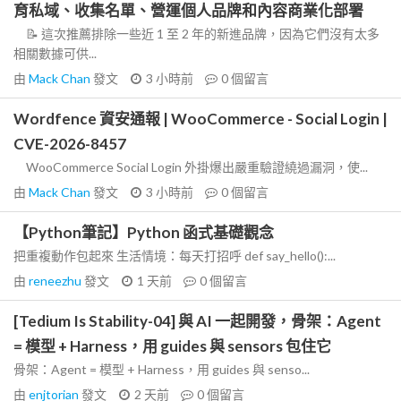
育私域、收集名單、營運個人品牌和內容商業化部署
📝 這次推薦排除一些近 1 至 2 年的新進品牌，因為它們沒有太多
相關數據可供...
由
Mack Chan
發文
3 小時前
0
個留言
Wordfence 資安通報 | WooCommerce - Social Login |
CVE-2026-8457
WooCommerce Social Login 外掛爆出嚴重驗證繞過漏洞，使...
由
Mack Chan
發文
3 小時前
0
個留言
【Python筆記】Python 函式基礎觀念
把重複動作包起來 生活情境：每天打招呼 def say_hello():...
由
reneezhu
發文
1 天前
0
個留言
[Tedium Is Stability-04] 與 AI 一起開發，骨架：Agent
= 模型 + Harness，用 guides 與 sensors 包住它
骨架：Agent = 模型 + Harness，用 guides 與 senso...
由
enjtorian
發文
2 天前
0
個留言