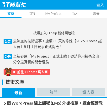
登入
文章
問答
My Project
徵才
聊天
按讚加入 iThelp 粉絲團追蹤
最熱血的技術盛事，連續 30 天的修煉【2026 iThome 鐵
公告
人賽】8 月 1 日賽事正式開啟！
全新專區「My Project」正式上線！邀請你用技術交流，
公告
分享最真實的開發經驗
前往 iThome鐵人賽
技術文章
熱門
鐵人賽
最新
5 個 WordPress 線上課程 (LMS) 外掛推薦，適合經營教