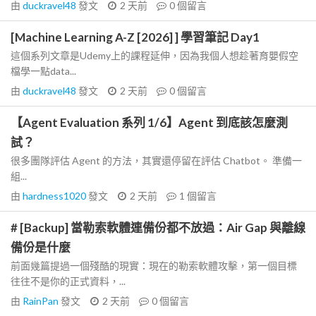
由
duckravel48
發文
2 天前
0
個留言
[Machine Learning A-Z [2026] ] 學習筆記 Day1
這個系列文章是Udemy上的課程延伸，因為我個人想趁著育嬰假空
檔學一點data...
由
duckravel48
發文
2 天前
0
個留言
【Agent Evaluation 系列 1/6】Agent 到底該怎麼測
試？
很多團隊評估 Agent 的方法，其實還停留在評估 Chatbot。 準備一
組...
由
hardness1020
發文
2 天前
1
個留言
# [Backup] 當勒索軟體連備份都不放過：Air Gap 與離線
備份是什麼
前面幾篇提過一個殘酷的現實：現在的勒索軟體攻擊，第一個目標
往往不是你的正式資料，...
由
RainPan
發文
2 天前
0
個留言