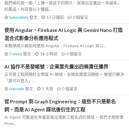
我們做的是一套「上傳一張孩子的照片，就寫出並畫出一本繪本」
的產品，內容要以十種語...
由
lumorakids
發文
13 分鐘前
0
個留言
使用 Angular、Firebase AI Logic 與 Gemini Nano 打造
混合式影像分析應用程式
本教學將示範如何使用 Angular、Firebase AI Logic 與 G...
由
Connie
發文
14 小時前
0
個留言
AI 協作不是發帳號：企業要先畫出四條責任邊界
公司替工程師開好企業版 AI 帳號，治理其實還沒開始。 帳號只解決
「誰可以登入」...
由
ryanvale
發文
1 天前
0
個留言
從 Prompt 到 Graph Engineering：這些不只是新名
詞，而是 AI Agent 踩坑後衍生的工程
AI Agent 可能是近年最容易出現新工程名詞的領域。 我們才剛學會
Prom...