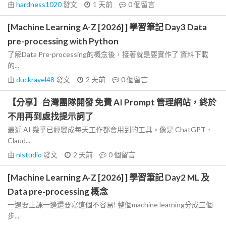
由
hardness1020
發文
1 天前
0
個留言
[Machine Learning A-Z [2026] ] 學習筆記 Day3 Data
pre-processing with Python
了解Data Pre-processing的概念後，接著就是要實作了 資料下載
的...
由
duckravel48
發文
2 天前
0
個留言
【分享】台灣團隊開發 免費 AI Prompt 管理網站，終於
不用再到處找提示詞了
最近 AI 幾乎已經變成每天工作都會用到的工具。像是 ChatGPT、
Claud...
由
nlstudio
發文
2 天前
0
個留言
[Machine Learning A-Z [2026] ] 學習筆記 Day2 ML 及
Data pre-processing 概念
一邊要上課一邊還要寫這個不容易! 整個machine learning分成三個
步...