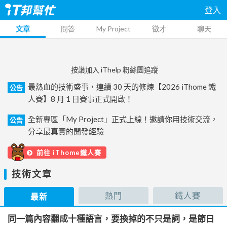
登入
文章
問答
My Project
徵才
聊天
按讚加入 iThelp 粉絲團追蹤
最熱血的技術盛事，連續 30 天的修煉【2026 iThome 鐵
公告
人賽】8 月 1 日賽事正式開啟！
全新專區「My Project」正式上線！邀請你用技術交流，
公告
分享最真實的開發經驗
前往 iThome鐵人賽
技術文章
熱門
鐵人賽
最新
同一篇內容翻成十種語言，要換掉的不只是詞，是節日