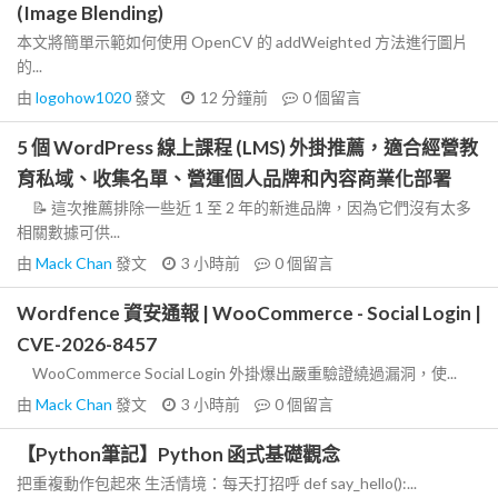
(Image Blending)
本文將簡單示範如何使用 OpenCV 的 addWeighted 方法進行圖片
的...
由
logohow1020
發文
12 分鐘前
0
個留言
5 個 WordPress 線上課程 (LMS) 外掛推薦，適合經營教
育私域、收集名單、營運個人品牌和內容商業化部署
📝 這次推薦排除一些近 1 至 2 年的新進品牌，因為它們沒有太多
相關數據可供...
由
Mack Chan
發文
3 小時前
0
個留言
Wordfence 資安通報 | WooCommerce - Social Login |
CVE-2026-8457
WooCommerce Social Login 外掛爆出嚴重驗證繞過漏洞，使...
由
Mack Chan
發文
3 小時前
0
個留言
【Python筆記】Python 函式基礎觀念
把重複動作包起來 生活情境：每天打招呼 def say_hello():...