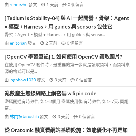
由
reneezhu
發文
1 天前
0
個留言
[Tedium Is Stability-04] 與 AI 一起開發，骨架：Agent
= 模型 + Harness，用 guides 與 sensors 包住它
骨架：Agent = 模型 + Harness，用 guides 與 senso...
由
enjtorian
發文
2 天前
0
個留言
[OpenCV 學習筆記] 1. 如何使用 OpenCV 讀取圖片?
在使用 OpenCV 套件時，最重要的第一步就是讀取資料，而資料來
源的格式可以是...
由
logohow1020
發文
3 天前
0
個留言
亂數產生無線網路上網密碼 wifi pin code
密碼開通有時效性, 如1~3個月 密碼使用後,有時效性, 如1~7天. 同組
密...
由
林門神JanusLin
發文
3 天前
0
個留言
從 Oratomic 融資看網站基礎設施：效能優化不再是加