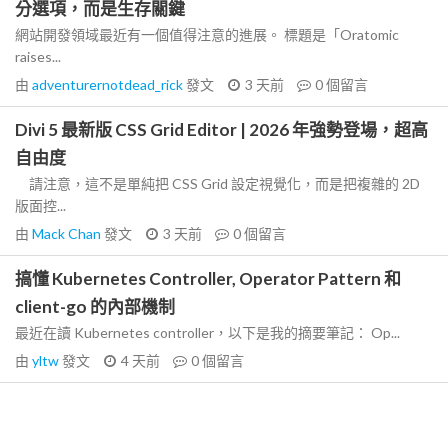
分選項，而是生存關鍵
網站開發領域最近有一個值得注意的進展。 標題是「Oratomic
raises...
由
adventurernotdead_rick
發文
3 天前
0
個留言
Divi 5 最新版 CSS Grid Editor | 2026 年強勢登場，超高
自由度
請注意，這不是單純把 CSS Grid 設定視覺化，而是把複雜的 2D
版面控...
由
Mack Chan
發文
3 天前
0
個留言
搞懂 Kubernetes Controller, Operator Pattern 和
client-go 的內部機制
最近在讀 Kubernetes controller，以下是我的摘要筆記： Op...
由
yltw
發文
4 天前
0
個留言