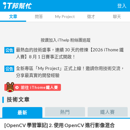
登入
文章
問答
My Project
徵才
聊天
按讚加入 iThelp 粉絲團追蹤
最熱血的技術盛事，連續 30 天的修煉【2026 iThome 鐵
公告
人賽】8 月 1 日賽事正式開啟！
全新專區「My Project」正式上線！邀請你用技術交流，
公告
分享最真實的開發經驗
前往 iThome鐵人賽
技術文章
熱門
鐵人賽
最新
[OpenCV 學習筆記] 2. 使用 OpenCV 進行影像混合