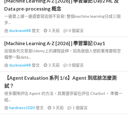
[Machine Learning A-Z [2026] ] 學習筆記 Day2 ML 及
Data pre-processing 概念
一邊要上課一邊還要寫這個不容易! 整個machine learning分成三個
步...
由
duckravel48
發文
3 天前
0
個留言
[Machine Learning A-Z [2026] ] 學習筆記 Day1
這個系列文章是Udemy上的課程延伸，因為我個人想趁著育嬰假空
檔學一點data...
由
duckravel48
發文
3 天前
0
個留言
【Agent Evaluation 系列 1/6】Agent 到底該怎麼測
試？
很多團隊評估 Agent 的方法，其實還停留在評估 Chatbot。 準備一
組...
由
hardness1020
發文
3 天前
1
個留言