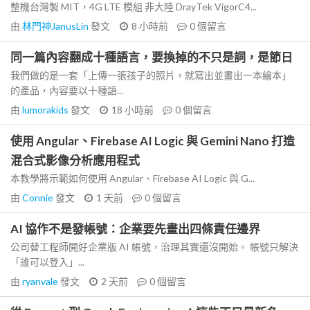
整機台灣製 MIT，4G LTE 模組 非大陸 DrayTek VigorC4...
由
林門神JanusLin
發文
8 小時前
0
個留言
同一篇內容翻成十種語言，要換掉的不只是詞，是節日
我們做的是一套「上傳一張孩子的照片，就寫出並畫出一本繪本」
的產品，內容要以十種語...
由
lumorakids
發文
18 小時前
0
個留言
使用 Angular、Firebase AI Logic 與 Gemini Nano 打造
混合式影像分析應用程式
本教學將示範如何使用 Angular、Firebase AI Logic 與 G...
由
Connie
發文
1 天前
0
個留言
AI 協作不是發帳號：企業要先畫出四條責任邊界
公司替工程師開好企業版 AI 帳號，治理其實還沒開始。 帳號只解決
「誰可以登入」...
由
ryanvale
發文
2 天前
0
個留言