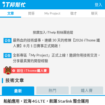
登入
文章
問答
My Project
徵才
聊天
按讚加入 iThelp 粉絲團追蹤
最熱血的技術盛事，連續 30 天的修煉【2026 iThome 鐵
公告
人賽】8 月 1 日賽事正式開啟！
全新專區「My Project」正式上線！邀請你用技術交流，
公告
分享最真實的開發經驗
前往 iThome鐵人賽
技術文章
熱門
鐵人賽
最新
船舶應用，近海 4G LTE，航運 Starlink 整合運用