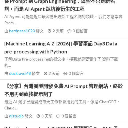
從 Prompt 到 Graph Engineering：這些不只是新名
詞，而是 AI Agent 踩坑後衍生的工程
AI Agent 可能是近年最容易出現新工程名詞的領域。 我們才剛學會
Prom...
由
hardness1020
發文
2 天前
0
個留言
[Machine Learning A-Z [2026] ] 學習筆記 Day3 Data
pre-processing with Python
了解Data Pre-processing的概念後，接著就是要實作了 資料下載
的...
由
duckravel48
發文
2 天前
0
個留言
【分享】台灣團隊開發 免費 AI Prompt 管理網站，終於
不用再到處找提示詞了
最近 AI 幾乎已經變成每天工作都會用到的工具。像是 ChatGPT、
Claud...
由
nlstudio
發文
3 天前
0
個留言