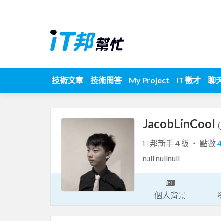
技術文章
技術問答
My Project
iT 徵才
聊
JacobLinCool
(
iT邦新手 4 級 ‧ 點數
null nullnull
個人背景