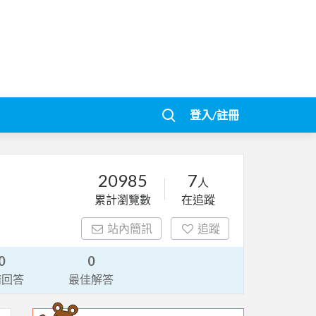
登入/註冊
20985
7
人
累計瀏覽數
在追蹤
站內簡訊
追蹤
0
0
請回答
最佳解答