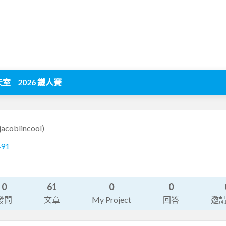
天室
2026 鐵人賽
jacoblincool)
491
0
61
0
0
發問
文章
My Project
回答
邀