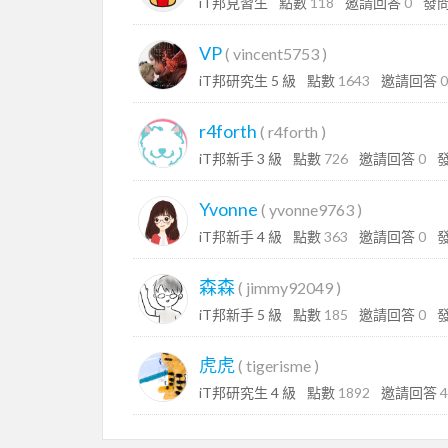
iT邦見習生
點數
118
邀請回答
0
發
VP
(
vincent5753
)
iT邦研究生 5 級
點數
1643
邀請回答
0
r4forth
(
r4forth
)
iT邦新手 3 級
點數
726
邀請回答
0
Yvonne
(
yvonne9763
)
iT邦新手 4 級
點數
363
邀請回答
0
森森
(
jimmy92049
)
iT邦新手 5 級
點數
185
邀請回答
0
虎虎
(
tigerisme
)
iT邦研究生 4 級
點數
1892
邀請回答
4