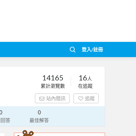
登入/註冊
14165
16
人
累計瀏覽數
在追蹤
站內簡訊
追蹤
0
0
請回答
最佳解答