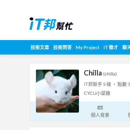
技術文章
技術問答
My Project
iT 徵才
聊
Chilla
(chilla)
iT邦新手 5 級 ‧ 點數
CYCU小菜雞
個人背景