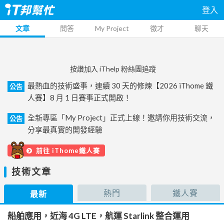
登入
文章
問答
My Project
徵才
聊天
按讚加入 iThelp 粉絲團追蹤
最熱血的技術盛事，連續 30 天的修煉【2026 iThome 鐵
公告
人賽】8 月 1 日賽事正式開啟！
全新專區「My Project」正式上線！邀請你用技術交流，
公告
分享最真實的開發經驗
前往 iThome鐵人賽
技術文章
熱門
鐵人賽
最新
船舶應用，近海 4G LTE，航運 Starlink 整合運用