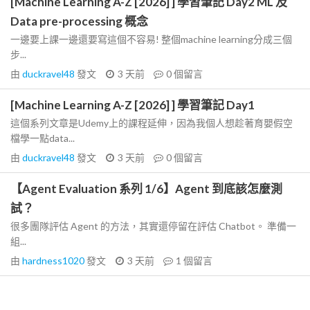
[Machine Learning A-Z [2026] ] 學習筆記 Day2 ML 及
Data pre-processing 概念
一邊要上課一邊還要寫這個不容易! 整個machine learning分成三個
步...
由
duckravel48
發文
3 天前
0
個留言
[Machine Learning A-Z [2026] ] 學習筆記 Day1
這個系列文章是Udemy上的課程延伸，因為我個人想趁著育嬰假空
檔學一點data...
由
duckravel48
發文
3 天前
0
個留言
【Agent Evaluation 系列 1/6】Agent 到底該怎麼測
試？
很多團隊評估 Agent 的方法，其實還停留在評估 Chatbot。 準備一
組...
由
hardness1020
發文
3 天前
1
個留言