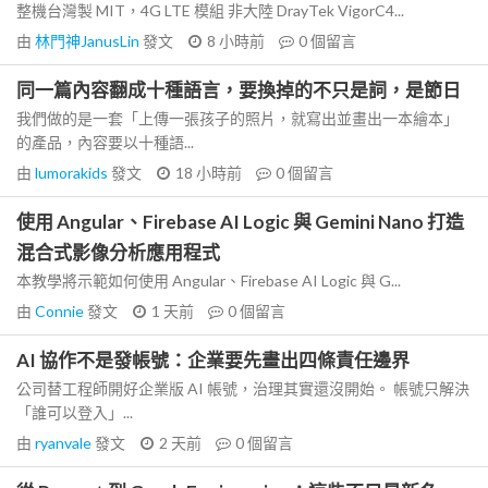
整機台灣製 MIT，4G LTE 模組 非大陸 DrayTek VigorC4...
由
林門神JanusLin
發文
8 小時前
0
個留言
同一篇內容翻成十種語言，要換掉的不只是詞，是節日
我們做的是一套「上傳一張孩子的照片，就寫出並畫出一本繪本」
的產品，內容要以十種語...
由
lumorakids
發文
18 小時前
0
個留言
使用 Angular、Firebase AI Logic 與 Gemini Nano 打造
混合式影像分析應用程式
本教學將示範如何使用 Angular、Firebase AI Logic 與 G...
由
Connie
發文
1 天前
0
個留言
AI 協作不是發帳號：企業要先畫出四條責任邊界
公司替工程師開好企業版 AI 帳號，治理其實還沒開始。 帳號只解決
「誰可以登入」...
由
ryanvale
發文
2 天前
0
個留言