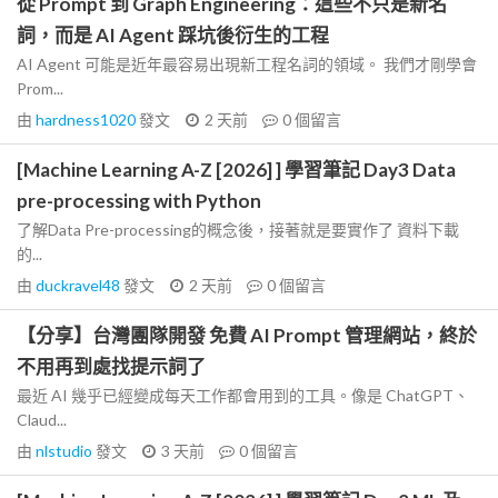
從 Prompt 到 Graph Engineering：這些不只是新名
詞，而是 AI Agent 踩坑後衍生的工程
AI Agent 可能是近年最容易出現新工程名詞的領域。 我們才剛學會
Prom...
由
hardness1020
發文
2 天前
0
個留言
[Machine Learning A-Z [2026] ] 學習筆記 Day3 Data
pre-processing with Python
了解Data Pre-processing的概念後，接著就是要實作了 資料下載
的...
由
duckravel48
發文
2 天前
0
個留言
【分享】台灣團隊開發 免費 AI Prompt 管理網站，終於
不用再到處找提示詞了
最近 AI 幾乎已經變成每天工作都會用到的工具。像是 ChatGPT、
Claud...
由
nlstudio
發文
3 天前
0
個留言