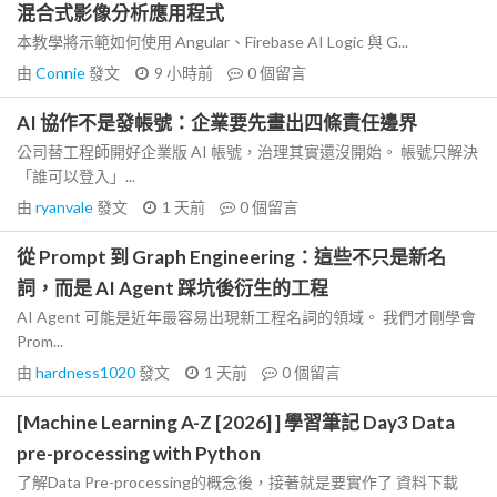
混合式影像分析應用程式
本教學將示範如何使用 Angular、Firebase AI Logic 與 G...
由
Connie
發文
9 小時前
0
個留言
AI 協作不是發帳號：企業要先畫出四條責任邊界
公司替工程師開好企業版 AI 帳號，治理其實還沒開始。 帳號只解決
「誰可以登入」...
由
ryanvale
發文
1 天前
0
個留言
從 Prompt 到 Graph Engineering：這些不只是新名
詞，而是 AI Agent 踩坑後衍生的工程
AI Agent 可能是近年最容易出現新工程名詞的領域。 我們才剛學會
Prom...
由
hardness1020
發文
1 天前
0
個留言
[Machine Learning A-Z [2026] ] 學習筆記 Day3 Data
pre-processing with Python
了解Data Pre-processing的概念後，接著就是要實作了 資料下載