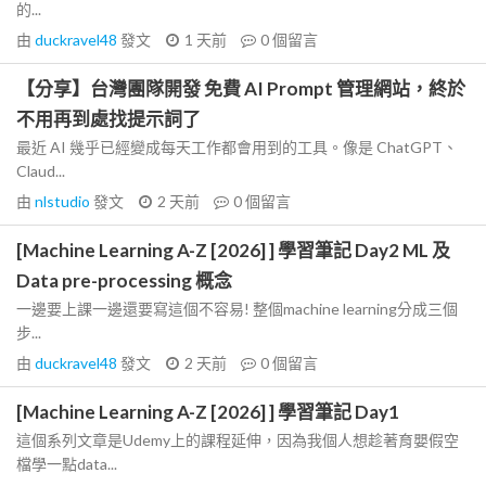
的...
由
duckravel48
發文
1 天前
0
個留言
【分享】台灣團隊開發 免費 AI Prompt 管理網站，終於
不用再到處找提示詞了
最近 AI 幾乎已經變成每天工作都會用到的工具。像是 ChatGPT、
Claud...
由
nlstudio
發文
2 天前
0
個留言
[Machine Learning A-Z [2026] ] 學習筆記 Day2 ML 及
Data pre-processing 概念
一邊要上課一邊還要寫這個不容易! 整個machine learning分成三個
步...
由
duckravel48
發文
2 天前
0
個留言
[Machine Learning A-Z [2026] ] 學習筆記 Day1
這個系列文章是Udemy上的課程延伸，因為我個人想趁著育嬰假空
檔學一點data...