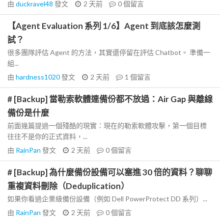
由
duckravel48
發文
2 天前
0
個留言
【Agent Evaluation 系列 1/6】Agent 到底該怎麼測
試？
很多團隊評估 Agent 的方法，其實還停留在評估 Chatbot。 準備一
組...
由
hardness1020
發文
2 天前
1
個留言
# [Backup] 當勒索軟體連備份都不放過：Air Gap 與離線
備份是什麼
前面幾篇提過一個殘酷的現實：現在的勒索軟體攻擊，第一個目標
往往不是你的正式資料，...
由
RainPan
發文
2 天前
0
個留言
# [Backup] 為什麼備份設備可以塞進 30 倍的資料？聊聊
重複資料刪除（Deduplication）
如果你看過企業級備份設備（例如 Dell PowerProtect DD 系列）...
由
RainPan
發文
2 天前
0
個留言