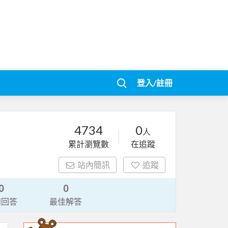
登入/註冊
4734
0
人
累計瀏覽數
在追蹤
站內簡訊
追蹤
0
0
請回答
最佳解答