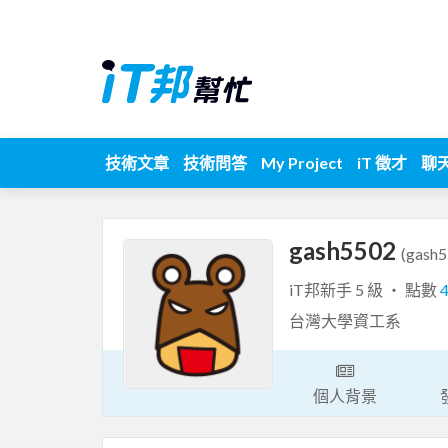
技術文章
技術問答
My Project
iT 徵才
聊
gash5502
(gash5
iT邦新手 5 級 ‧ 點數
台灣大學資工系
個人背景