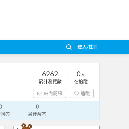
登入/註冊
6262
0
人
累計瀏覽數
在追蹤
站內簡訊
追蹤
0
0
請回答
最佳解答