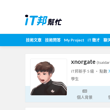
技術文章
技術問答
My Project
iT 徵才
聊
xnorgate
(tsaidar
iT邦新手 5 級 ‧ 點數
學生
個人背景