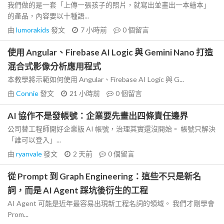
我們做的是一套「上傳一張孩子的照片，就寫出並畫出一本繪本」
的產品，內容要以十種語...
由
lumorakids
發文
7 小時前
0
個留言
使用 Angular、Firebase AI Logic 與 Gemini Nano 打造
混合式影像分析應用程式
本教學將示範如何使用 Angular、Firebase AI Logic 與 G...
由
Connie
發文
21 小時前
0
個留言
AI 協作不是發帳號：企業要先畫出四條責任邊界
公司替工程師開好企業版 AI 帳號，治理其實還沒開始。 帳號只解決
「誰可以登入」...
由
ryanvale
發文
2 天前
0
個留言
從 Prompt 到 Graph Engineering：這些不只是新名
詞，而是 AI Agent 踩坑後衍生的工程
AI Agent 可能是近年最容易出現新工程名詞的領域。 我們才剛學會
Prom...