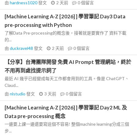
由
hardness1020
發文
2 天前
0
個留言
[Machine Learning A-Z [2026] ] 學習筆記 Day3 Data
pre-processing with Python
了解Data Pre-processing的概念後，接著就是要實作了 資料下載
的...
由
duckravel48
發文
2 天前
0
個留言
【分享】台灣團隊開發 免費 AI Prompt 管理網站，終於
不用再到處找提示詞了
最近 AI 幾乎已經變成每天工作都會用到的工具。像是 ChatGPT、
Claud...
由
nlstudio
發文
3 天前
0
個留言
[Machine Learning A-Z [2026] ] 學習筆記 Day2 ML 及
Data pre-processing 概念
一邊要上課一邊還要寫這個不容易! 整個machine learning分成三個
步...