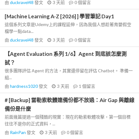
由
duckravel48
發文
3 天前
0
個留言
[Machine Learning A-Z [2026] ] 學習筆記 Day1
這個系列文章是Udemy上的課程延伸，因為我個人想趁著育嬰假空
檔學一點data...
由
duckravel48
發文
3 天前
0
個留言
【Agent Evaluation 系列 1/6】Agent 到底該怎麼測
試？
很多團隊評估 Agent 的方法，其實還停留在評估 Chatbot。 準備一
組...
由
hardness1020
發文
3 天前
1
個留言
# [Backup] 當勒索軟體連備份都不放過：Air Gap 與離線
備份是什麼
前面幾篇提過一個殘酷的現實：現在的勒索軟體攻擊，第一個目標
往往不是你的正式資料，...
由
RainPan
發文
3 天前
0
個留言