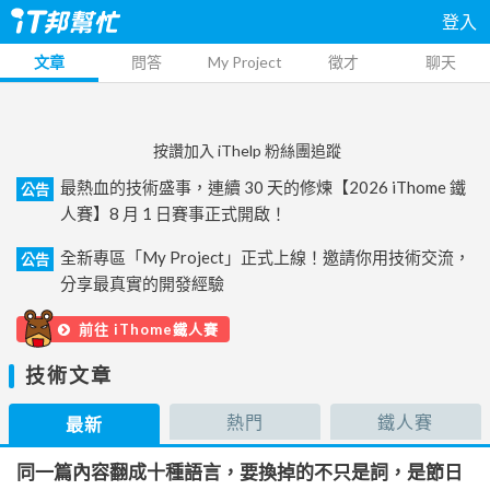
登入
文章
問答
My Project
徵才
聊天
按讚加入 iThelp 粉絲團追蹤
最熱血的技術盛事，連續 30 天的修煉【2026 iThome 鐵
公告
人賽】8 月 1 日賽事正式開啟！
全新專區「My Project」正式上線！邀請你用技術交流，
公告
分享最真實的開發經驗
前往 iThome鐵人賽
技術文章
熱門
鐵人賽
最新
同一篇內容翻成十種語言，要換掉的不只是詞，是節日