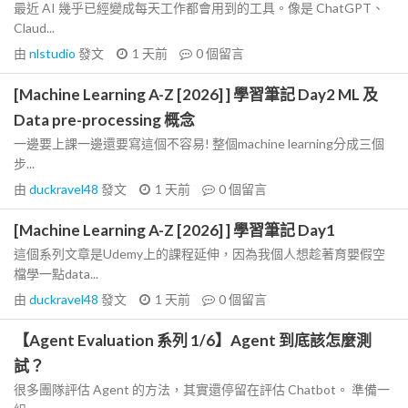
最近 AI 幾乎已經變成每天工作都會用到的工具。像是 ChatGPT、
Claud...
由
nlstudio
發文
1 天前
0
個留言
[Machine Learning A-Z [2026] ] 學習筆記 Day2 ML 及
Data pre-processing 概念
一邊要上課一邊還要寫這個不容易! 整個machine learning分成三個
步...
由
duckravel48
發文
1 天前
0
個留言
[Machine Learning A-Z [2026] ] 學習筆記 Day1
這個系列文章是Udemy上的課程延伸，因為我個人想趁著育嬰假空
檔學一點data...
由
duckravel48
發文
1 天前
0
個留言
【Agent Evaluation 系列 1/6】Agent 到底該怎麼測
試？
很多團隊評估 Agent 的方法，其實還停留在評估 Chatbot。 準備一