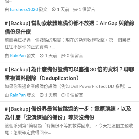
組...
由
hardness1020
發文
1 天前
1
個留言
# [Backup] 當勒索軟體連備份都不放過：Air Gap 與離線
備份是什麼
前面幾篇提過一個殘酷的現實：現在的勒索軟體攻擊，第一個目標
往往不是你的正式資料，...
由
RainPan
發文
1 天前
0
個留言
# [Backup] 為什麼備份設備可以塞進 30 倍的資料？聊聊
重複資料刪除（Deduplication）
如果你看過企業級備份設備（例如 Dell PowerProtect DD 系列）...
由
RainPan
發文
1 天前
0
個留言
# [Backup] 備份界最常被跳過的一步：還原演練，以及
為什麼「沒演練過的備份」等於沒備份
這個系列第4篇聊過「有備份不等於救得回來」，今天把這個主題收
尾：怎麼確定救得回來...