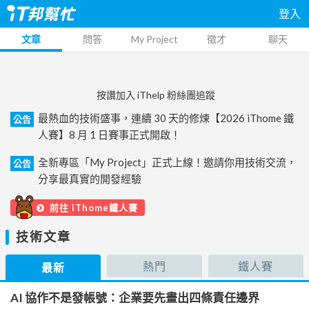
登入
文章
問答
My Project
徵才
聊天
按讚加入 iThelp 粉絲團追蹤
最熱血的技術盛事，連續 30 天的修煉【2026 iThome 鐵
公告
人賽】8 月 1 日賽事正式開啟！
全新專區「My Project」正式上線！邀請你用技術交流，
公告
分享最真實的開發經驗
前往 iThome鐵人賽
技術文章
熱門
鐵人賽
最新
AI 協作不是發帳號：企業要先畫出四條責任邊界