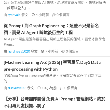
公司替工程師開好企業版 AI 帳號，治理其實還沒開始。 帳號只解決
「誰可以登入」...
由
ryanvale
發文
4 小時前
0
個留言
從 Prompt 到 Graph Engineering：這些不只是新名
詞，而是 AI Agent 踩坑後衍生的工程
AI Agent 可能是近年最容易出現新工程名詞的領域。 我們才剛學會
Prom...
由
hardness1020
發文
7 小時前
0
個留言
[Machine Learning A-Z [2026] ] 學習筆記 Day3 Data
pre-processing with Python
了解Data Pre-processing的概念後，接著就是要實作了 資料下載
的...
由
duckravel48
發文
10 小時前
0
個留言
【分享】台灣團隊開發 免費 AI Prompt 管理網站，終於
不用再到處找提示詞了