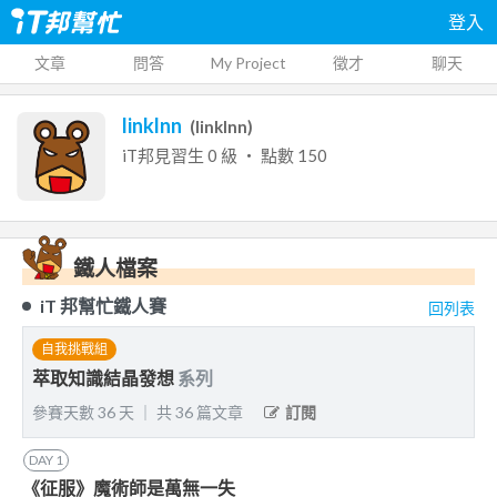
登入
文章
問答
My Project
徵才
聊天
linklnn
(
linklnn
)
iT邦見習生
0
級 ‧ 點數
150
鐵人檔案
iT 邦幫忙鐵人賽
回列表
自我挑戰組
萃取知識結晶發想
系列
參賽天數
36
天
｜
共
36
篇文章
訂閱
DAY
1
《征服》魔術師是萬無一失