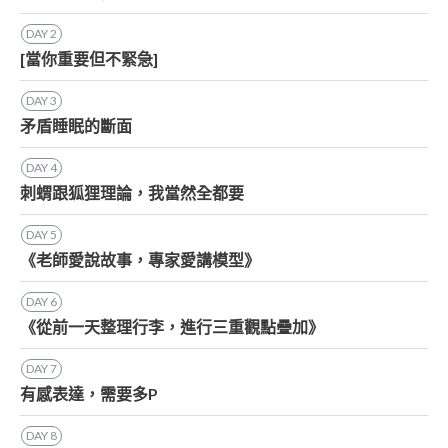
DAY
2
[當你重要但不緊急]
DAY
3
矛盾睡眠的斷面
DAY
4
刺蝟跟狐狸理論，我當然全都要
DAY
5
《老師愛說故事，專家愛講模型》
DAY
6
《從前一天整理行李，進行三重觀點疊加》
DAY
7
有感表達，需要多P
DAY
8