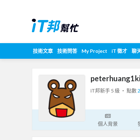
技術文章
技術問答
My Project
iT 徵才
聊
peterhuang1
iT邦新手 5 級 ‧ 點數
個人背景