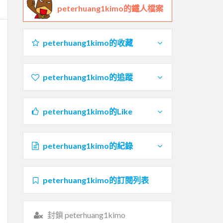
peterhuang1kimo的鐵人檔案
peterhuang1kimo的收藏
peterhuang1kimo的追蹤
peterhuang1kimo的Like
peterhuang1kimo的紀錄
peterhuang1kimo的訂閱列表
封鎖 peterhuang1kimo