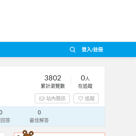
登入/註冊
3802
0
人
累計瀏覽數
在追蹤
站內簡訊
追蹤
0
0
請回答
最佳解答