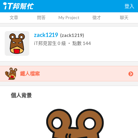
登入
文章
問答
My Project
徵才
聊天
zack1219
(
zack1219
)
iT邦見習生
0
級 ‧ 點數
144
鐵人檔案
個人背景