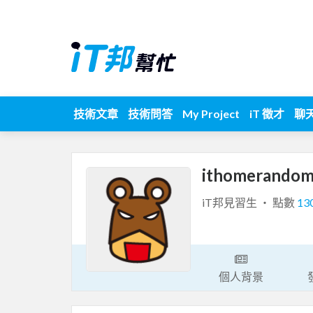
技術文章
技術問答
My Project
iT 徵才
聊
ithomerando
iT邦見習生 ‧ 點數
13
個人背景