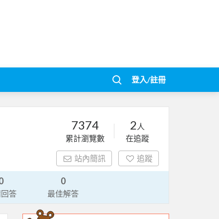
登入/註冊
7374
2
人
累計瀏覽數
在追蹤
站內簡訊
追蹤
0
0
請回答
最佳解答