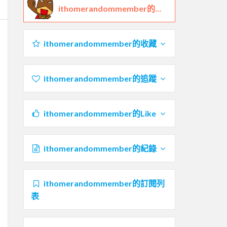
ithomerandommember的鐵人檔案
ithomerandommember的收藏
ithomerandommember的追蹤
ithomerandommember的Like
ithomerandommember的紀錄
ithomerandommember的訂閱列
表