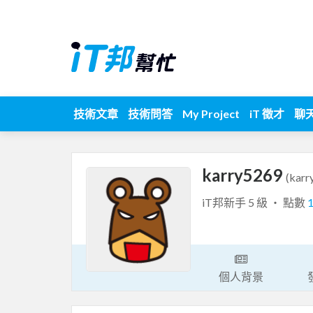
技術文章
技術問答
My Project
iT 徵才
聊
karry5269
(karr
iT邦新手 5 級 ‧ 點數
個人背景