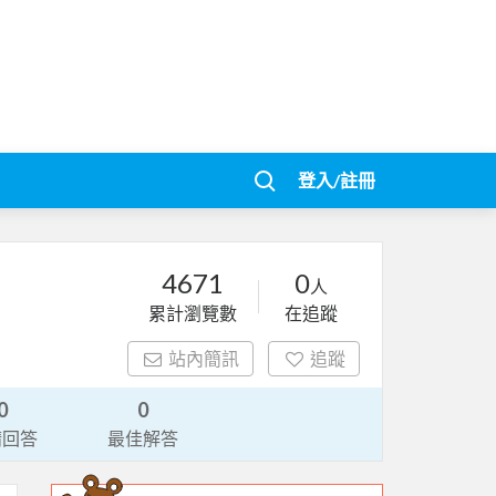
登入/註冊
4671
0
人
累計瀏覽數
在追蹤
站內簡訊
追蹤
0
0
請回答
最佳解答