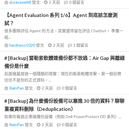
由
duckravel48
發文
2 天前
0
個留言
【Agent Evaluation 系列 1/6】Agent 到底該怎麼測
試？
很多團隊評估 Agent 的方法，其實還停留在評估 Chatbot。 準備一
組...
由
hardness1020
發文
2 天前
1
個留言
# [Backup] 當勒索軟體連備份都不放過：Air Gap 與離線
備份是什麼
前面幾篇提過一個殘酷的現實：現在的勒索軟體攻擊，第一個目標
往往不是你的正式資料，...
由
RainPan
發文
2 天前
0
個留言
# [Backup] 為什麼備份設備可以塞進 30 倍的資料？聊聊
重複資料刪除（Deduplication）
如果你看過企業級備份設備（例如 Dell PowerProtect DD 系列）...
由
RainPan
發文
2 天前
0
個留言