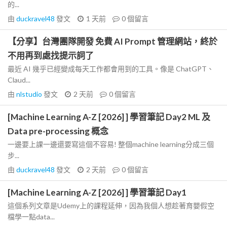
的...
由
duckravel48
發文
1 天前
0
個留言
【分享】台灣團隊開發 免費 AI Prompt 管理網站，終於
不用再到處找提示詞了
最近 AI 幾乎已經變成每天工作都會用到的工具。像是 ChatGPT、
Claud...
由
nlstudio
發文
2 天前
0
個留言
[Machine Learning A-Z [2026] ] 學習筆記 Day2 ML 及
Data pre-processing 概念
一邊要上課一邊還要寫這個不容易! 整個machine learning分成三個
步...
由
duckravel48
發文
2 天前
0
個留言
[Machine Learning A-Z [2026] ] 學習筆記 Day1
這個系列文章是Udemy上的課程延伸，因為我個人想趁著育嬰假空
檔學一點data...