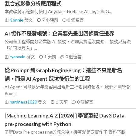
混合式影像分析應用程式
本教學將示範如何使用 Angular、Firebase AI Logic 與 G...
由
Connie
發文
7 小時前
0
個留言
AI 協作不是發帳號：企業要先畫出四條責任邊界
公司替工程師開好企業版 AI 帳號，治理其實還沒開始。 帳號只解決
「誰可以登入」...
由
ryanvale
發文
1 天前
0
個留言
從 Prompt 到 Graph Engineering：這些不只是新名
詞，而是 AI Agent 踩坑後衍生的工程
AI Agent 可能是近年最容易出現新工程名詞的領域。 我們才剛學會
Prom...
由
hardness1020
發文
1 天前
0
個留言
[Machine Learning A-Z [2026] ] 學習筆記 Day3 Data
pre-processing with Python
了解Data Pre-processing的概念後，接著就是要實作了 資料下載