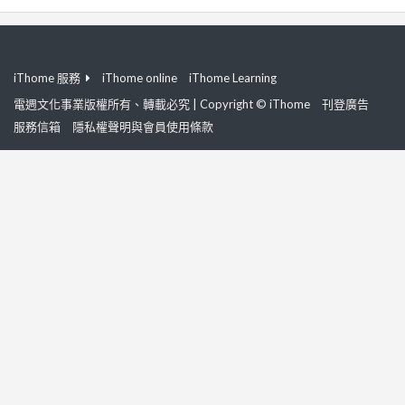
iThome 服務
iThome online
iThome Learning
電週文化事業版權所有、轉載必究 | Copyright © iThome
刊登廣告
服務信箱
隱私權聲明與會員使用條款