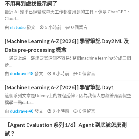
不用再到處找提示詞了
最近 AI 幾乎已經變成每天工作都會用到的工具。像是 ChatGPT、
Claud...
由
nlstudio
發文
5 小時前
0
個留言
[Machine Learning A-Z [2026] ] 學習筆記 Day2 ML 及
Data pre-processing 概念
一邊要上課一邊還要寫這個不容易! 整個machine learning分成三個
步...
由
duckravel48
發文
8 小時前
0
個留言
[Machine Learning A-Z [2026] ] 學習筆記 Day1
這個系列文章是Udemy上的課程延伸，因為我個人想趁著育嬰假空
檔學一點data...
由
duckravel48
發文
9 小時前
0
個留言
【Agent Evaluation 系列 1/6】Agent 到底該怎麼測
試？