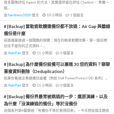
很多團隊評估 Agent 的方法，其實還停留在評估 Chatbot。 準備一
組...
由
hardness1020
發文
10 小時前
1
個留言
# [Backup] 當勒索軟體連備份都不放過：Air Gap 與離線
備份是什麼
前面幾篇提過一個殘酷的現實：現在的勒索軟體攻擊，第一個目標
往往不是你的正式資料，...
由
RainPan
發文
11 小時前
0
個留言
# [Backup] 為什麼備份設備可以塞進 30 倍的資料？聊聊
重複資料刪除（Deduplication）
如果你看過企業級備份設備（例如 Dell PowerProtect DD 系列）...
由
RainPan
發文
11 小時前
0
個留言
# [Backup] 備份界最常被跳過的一步：還原演練，以及
為什麼「沒演練過的備份」等於沒備份
這個系列第4篇聊過「有備份不等於救得回來」，今天把這個主題收