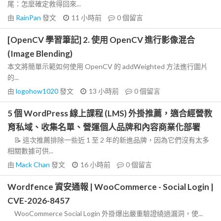
尾：怎麼確定救得回來...
由
RainPan
發文
11 小時前
0
個留言
[OpenCV 學習筆記] 2. 使用 OpenCV 進行影像混合
(Image Blending)
本文將簡單示範如何使用 OpenCV 的 addWeighted 方法進行圖片
的...
由
logohow1020
發文
13 小時前
0
個留言
5 個 WordPress 線上課程 (LMS) 外掛推薦，適合經營教
育私域、收集名單、營運個人品牌和內容商業化部署
📝 這次推薦排除一些近 1 至 2 年的新進品牌，因為它們沒有太多
相關數據可供...
由
Mack Chan
發文
16 小時前
0
個留言
Wordfence 資安通報 | WooCommerce - Social Login |
CVE-2026-8457
WooCommerce Social Login 外掛爆出嚴重驗證繞過漏洞，使...