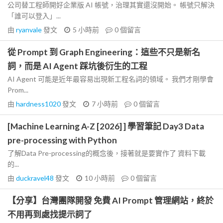
公司替工程師開好企業版 AI 帳號，治理其實還沒開始。 帳號只解決
「誰可以登入」...
由
ryanvale
發文
5 小時前
0
個留言
從 Prompt 到 Graph Engineering：這些不只是新名
詞，而是 AI Agent 踩坑後衍生的工程
AI Agent 可能是近年最容易出現新工程名詞的領域。 我們才剛學會
Prom...
由
hardness1020
發文
7 小時前
0
個留言
[Machine Learning A-Z [2026] ] 學習筆記 Day3 Data
pre-processing with Python
了解Data Pre-processing的概念後，接著就是要實作了 資料下載
的...
由
duckravel48
發文
10 小時前
0
個留言
【分享】台灣團隊開發 免費 AI Prompt 管理網站，終於
不用再到處找提示詞了