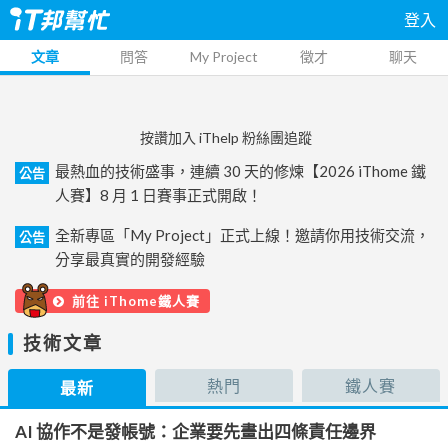
登入
文章
問答
My Project
徵才
聊天
按讚加入 iThelp 粉絲團追蹤
最熱血的技術盛事，連續 30 天的修煉【2026 iThome 鐵
公告
人賽】8 月 1 日賽事正式開啟！
全新專區「My Project」正式上線！邀請你用技術交流，
公告
分享最真實的開發經驗
前往 iThome鐵人賽
技術文章
熱門
鐵人賽
最新
AI 協作不是發帳號：企業要先畫出四條責任邊界