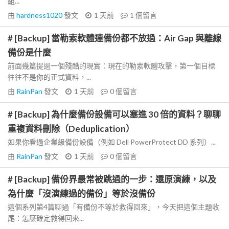
組...
由
hardness1020
發文
1 天前
1
個留言
# [Backup] 當勒索軟體連備份都不放過：Air Gap 與離線
備份是什麼
前面幾篇提過一個殘酷的現實：現在的勒索軟體攻擊，第一個目標
往往不是你的正式資料，...
由
RainPan
發文
1 天前
0
個留言
# [Backup] 為什麼備份設備可以塞進 30 倍的資料？聊聊
重複資料刪除（Deduplication）
如果你看過企業級備份設備（例如 Dell PowerProtect DD 系列）...
由
RainPan
發文
1 天前
0
個留言
# [Backup] 備份界最常被跳過的一步：還原演練，以及
為什麼「沒演練過的備份」等於沒備份
這個系列第4篇聊過「有備份不等於救得回來」，今天把這個主題收
尾：怎麼確定救得回來...