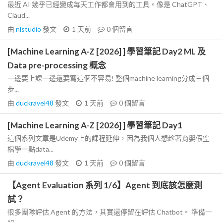
最近 AI 幾乎已經變成每天工作都會用到的工具。像是 ChatGPT、
Claud...
由
nlstudio
發文
1 天前
0
個留言
[Machine Learning A-Z [2026] ] 學習筆記 Day2 ML 及
Data pre-processing 概念
一邊要上課一邊還要寫這個不容易! 整個machine learning分成三個
步...
由
duckravel48
發文
1 天前
0
個留言
[Machine Learning A-Z [2026] ] 學習筆記 Day1
這個系列文章是Udemy上的課程延伸，因為我個人想趁著育嬰假空
檔學一點data...
由
duckravel48
發文
1 天前
0
個留言
【Agent Evaluation 系列 1/6】Agent 到底該怎麼測
試？
很多團隊評估 Agent 的方法，其實還停留在評估 Chatbot。 準備一