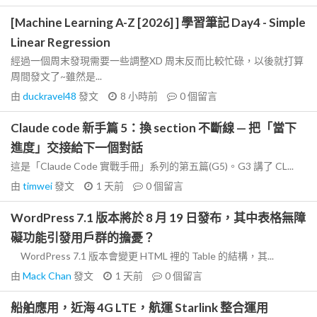
[Machine Learning A-Z [2026] ] 學習筆記 Day4 - Simple
Linear Regression
經過一個周末發現需要一些調整XD 周末反而比較忙碌，以後就打算
周間發文了~雖然是...
由
duckravel48
發文
8 小時前
0
個留言
Claude code 新手篇 5：換 section 不斷線 — 把「當下
進度」交接給下一個對話
這是「Claude Code 實戰手冊」系列的第五篇(G5)。G3 講了 CL...
由
timwei
發文
1 天前
0
個留言
WordPress 7.1 版本將於 8 月 19 日發布，其中表格無障
礙功能引發用戶群的擔憂？
WordPress 7.1 版本會變更 HTML 裡的 Table 的結構，其...
由
Mack Chan
發文
1 天前
0
個留言
船舶應用，近海 4G LTE，航運 Starlink 整合運用