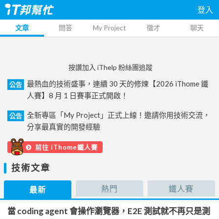
登入
文章
問答
My Project
徵才
聊天
按讚加入 iThelp 粉絲團追蹤
最熱血的技術盛事，連續 30 天的修煉【2026 iThome 鐵
公告
人賽】8 月 1 日賽事正式開啟！
全新專區「My Project」正式上線！邀請你用技術交流，
公告
分享最真實的開發經驗
前往 iThome鐵人賽
技術文章
熱門
鐵人賽
最新
當 coding agent 會操作瀏覽器，E2E 測試就不再只是測