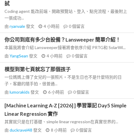
試
Coding agent 能改前端、開啟預覽站、登入、點完流程，最後附上
一張成功...
由
ryanvale
發文
4 小時前
0
個留言
你公司到底有多少台設備？Lansweeper 簡單介紹！
本篇我將會介紹 Lansweeper接著將會依序介紹 PRTG和 SolarWi...
由
YangSean
發文
4 小時前
0
個留言
模型到第七頁就忘了那個孩子
一位媽媽上傳了女兒的一張照片。不是生日也不是什麼特別的日
子，客廳的隨手拍，很普通...
由
lumorakids
發文
6 小時前
0
個留言
[Machine Learning A-Z [2026] ] 學習筆記 Day5 Simple
Linear Regression 實作
其實就只是在打基礎、simple linear regression在真實世界的...
由
duckravel48
發文
8 小時前
0
個留言