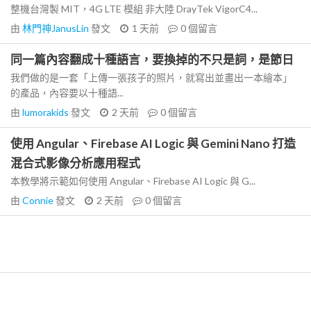
整機台灣製 MIT，4G LTE 模組 非大陸 DrayTek VigorC4...
由
林門神JanusLin
發文
1 天前
0
個留言
同一篇內容翻成十種語言，要換掉的不只是詞，是節日
我們做的是一套「上傳一張孩子的照片，就寫出並畫出一本繪本」
的產品，內容要以十種語...
由
lumorakids
發文
2 天前
0
個留言
使用 Angular、Firebase AI Logic 與 Gemini Nano 打造
混合式影像分析應用程式
本教學將示範如何使用 Angular、Firebase AI Logic 與 G...
由
Connie
發文
2 天前
0
個留言