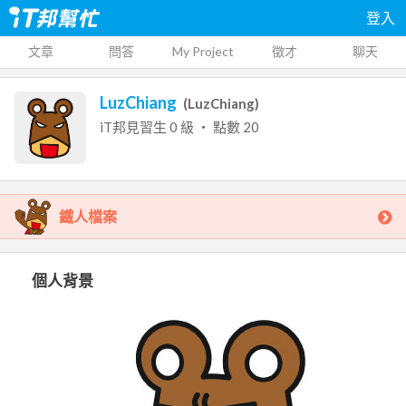
登入
文章
問答
My Project
徵才
聊天
LuzChiang
(
LuzChiang
)
iT邦見習生
0
級 ‧ 點數
20
鐵人檔案
個人背景