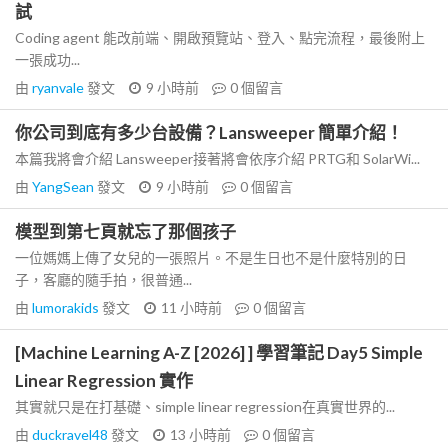
試
Coding agent 能改前端、開啟預覽站、登入、點完流程，最後附上
一張成功...
由
ryanvale
發文
9 小時前
0
個留言
你公司到底有多少台設備？Lansweeper 簡單介紹！
本篇我將會介紹 Lansweeper接著將會依序介紹 PRTG和 SolarWi...
由
YangSean
發文
9 小時前
0
個留言
模型到第七頁就忘了那個孩子
一位媽媽上傳了女兒的一張照片。不是生日也不是什麼特別的日
子，客廳的隨手拍，很普通...
由
lumorakids
發文
11 小時前
0
個留言
[Machine Learning A-Z [2026] ] 學習筆記 Day5 Simple
Linear Regression 實作
其實就只是在打基礎、simple linear regression在真實世界的...
由
duckravel48
發文
13 小時前
0
個留言