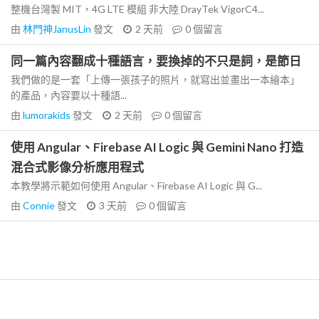
整機台灣製 MIT，4G LTE 模組 非大陸 DrayTek VigorC4...
由
林門神JanusLin
發文
2 天前
0
個留言
同一篇內容翻成十種語言，要換掉的不只是詞，是節日
我們做的是一套「上傳一張孩子的照片，就寫出並畫出一本繪本」
的產品，內容要以十種語...
由
lumorakids
發文
2 天前
0
個留言
使用 Angular、Firebase AI Logic 與 Gemini Nano 打造
混合式影像分析應用程式
本教學將示範如何使用 Angular、Firebase AI Logic 與 G...
由
Connie
發文
3 天前
0
個留言