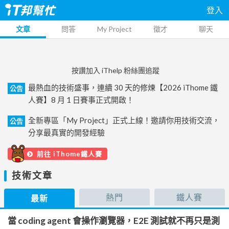
登入
文章
問答
My Project
徵才
聊天
按讚加入 iThelp 粉絲團追蹤
最熱血的技術盛事，連續 30 天的修煉【2026 iThome 鐵
公告
人賽】8 月 1 日賽事正式開啟！
全新專區「My Project」正式上線！邀請你用技術交流，
公告
分享最真實的開發經驗
前往 iThome鐵人賽
技術文章
熱門
鐵人賽
最新
當 coding agent 會操作瀏覽器，E2E 測試就不再只是測