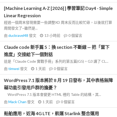
[Machine Learning A-Z [2026] ] 學習筆記 Day4 - Simple
Linear Regression
經過一個周末發現需要一些調整XD 周末反而比較忙碌，以後就打算
周間發文了~雖然是...
由
duckravel48
發文
13 小時前
0
個留言
Claude code 新手篇 5：換 section 不斷線 — 把「當下
進度」交接給下一個對話
這是「Claude Code 實戰手冊」系列的第五篇(G5)。G3 講了 CL...
由
timwei
發文
1 天前
0
個留言
WordPress 7.1 版本將於 8 月 19 日發布，其中表格無障
礙功能引發用戶群的擔憂？
WordPress 7.1 版本會變更 HTML 裡的 Table 的結構，其...
由
Mack Chan
發文
1 天前
0
個留言
船舶應用，近海 4G LTE，航運 Starlink 整合運用