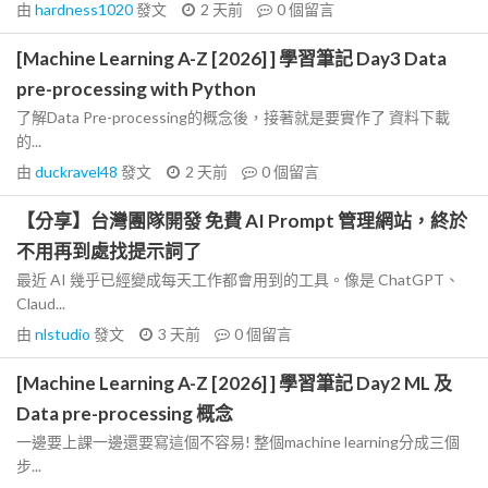
由
hardness1020
發文
2 天前
0
個留言
[Machine Learning A-Z [2026] ] 學習筆記 Day3 Data
pre-processing with Python
了解Data Pre-processing的概念後，接著就是要實作了 資料下載
的...
由
duckravel48
發文
2 天前
0
個留言
【分享】台灣團隊開發 免費 AI Prompt 管理網站，終於
不用再到處找提示詞了
最近 AI 幾乎已經變成每天工作都會用到的工具。像是 ChatGPT、
Claud...
由
nlstudio
發文
3 天前
0
個留言
[Machine Learning A-Z [2026] ] 學習筆記 Day2 ML 及
Data pre-processing 概念
一邊要上課一邊還要寫這個不容易! 整個machine learning分成三個
步...