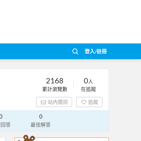
登入/註冊
2168
0
人
累計瀏覽數
在追蹤
站內簡訊
追蹤
0
0
請回答
最佳解答