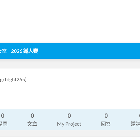
天室
2026 鐵人賽
vgrfdght265)
6
0
0
0
0
發問
文章
My Project
回答
邀