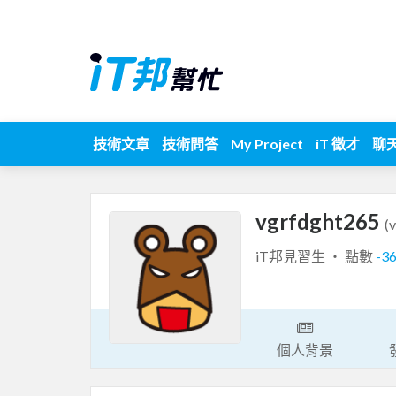
技術文章
技術問答
My Project
iT 徵才
聊
vgrfdght265
(
iT邦見習生 ‧ 點數
-3
個人背景