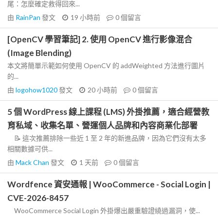
尾：怎麼確定救得回來...
由
RainPan
發文
19 小時前
0
個留言
[OpenCV 學習筆記] 2. 使用 OpenCV 進行影像混合
(Image Blending)
本文將簡單示範如何使用 OpenCV 的 addWeighted 方法進行圖片
的...
由
logohow1020
發文
20 小時前
0
個留言
5 個 WordPress 線上課程 (LMS) 外掛推薦，適合經營教
育私域、收集名單、營運個人品牌和內容商業化部署
📝 這次推薦排除一些近 1 至 2 年的新進品牌，因為它們沒有太多
相關數據可供...
由
Mack Chan
發文
1 天前
0
個留言
Wordfence 資安通報 | WooCommerce - Social Login |
CVE-2026-8457
WooCommerce Social Login 外掛爆出嚴重驗證繞過漏洞，使...