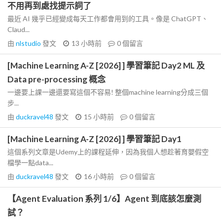
不用再到處找提示詞了
最近 AI 幾乎已經變成每天工作都會用到的工具。像是 ChatGPT、
Claud...
由
nlstudio
發文
13 小時前
0
個留言
[Machine Learning A-Z [2026] ] 學習筆記 Day2 ML 及
Data pre-processing 概念
一邊要上課一邊還要寫這個不容易! 整個machine learning分成三個
步...
由
duckravel48
發文
15 小時前
0
個留言
[Machine Learning A-Z [2026] ] 學習筆記 Day1
這個系列文章是Udemy上的課程延伸，因為我個人想趁著育嬰假空
檔學一點data...
由
duckravel48
發文
16 小時前
0
個留言
【Agent Evaluation 系列 1/6】Agent 到底該怎麼測
試？