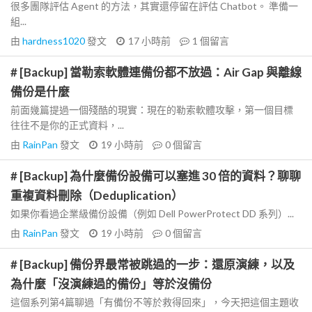
很多團隊評估 Agent 的方法，其實還停留在評估 Chatbot。 準備一
組...
由
hardness1020
發文
17 小時前
1
個留言
# [Backup] 當勒索軟體連備份都不放過：Air Gap 與離線
備份是什麼
前面幾篇提過一個殘酷的現實：現在的勒索軟體攻擊，第一個目標
往往不是你的正式資料，...
由
RainPan
發文
19 小時前
0
個留言
# [Backup] 為什麼備份設備可以塞進 30 倍的資料？聊聊
重複資料刪除（Deduplication）
如果你看過企業級備份設備（例如 Dell PowerProtect DD 系列）...
由
RainPan
發文
19 小時前
0
個留言
# [Backup] 備份界最常被跳過的一步：還原演練，以及
為什麼「沒演練過的備份」等於沒備份
這個系列第4篇聊過「有備份不等於救得回來」，今天把這個主題收