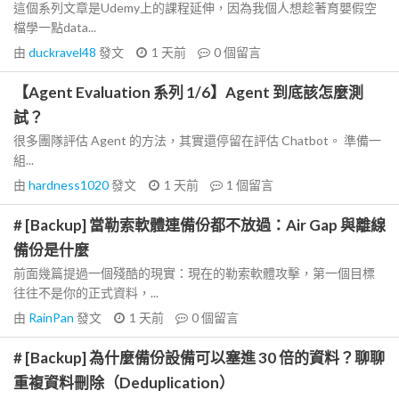
這個系列文章是Udemy上的課程延伸，因為我個人想趁著育嬰假空
檔學一點data...
由
duckravel48
發文
1 天前
0
個留言
【Agent Evaluation 系列 1/6】Agent 到底該怎麼測
試？
很多團隊評估 Agent 的方法，其實還停留在評估 Chatbot。 準備一
組...
由
hardness1020
發文
1 天前
1
個留言
# [Backup] 當勒索軟體連備份都不放過：Air Gap 與離線
備份是什麼
前面幾篇提過一個殘酷的現實：現在的勒索軟體攻擊，第一個目標
往往不是你的正式資料，...
由
RainPan
發文
1 天前
0
個留言
# [Backup] 為什麼備份設備可以塞進 30 倍的資料？聊聊
重複資料刪除（Deduplication）