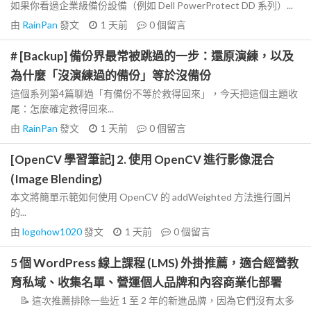
如果你看過企業級備份設備（例如 Dell PowerProtect DD 系列）...
由
RainPan
發文
1 天前
0
個留言
# [Backup] 備份界最常被跳過的一步：還原演練，以及
為什麼「沒演練過的備份」等於沒備份
這個系列第4篇聊過「有備份不等於救得回來」，今天把這個主題收
尾：怎麼確定救得回來...
由
RainPan
發文
1 天前
0
個留言
[OpenCV 學習筆記] 2. 使用 OpenCV 進行影像混合
(Image Blending)
本文將簡單示範如何使用 OpenCV 的 addWeighted 方法進行圖片
的...
由
logohow1020
發文
1 天前
0
個留言
5 個 WordPress 線上課程 (LMS) 外掛推薦，適合經營教
育私域、收集名單、營運個人品牌和內容商業化部署
📝 這次推薦排除一些近 1 至 2 年的新進品牌，因為它們沒有太多