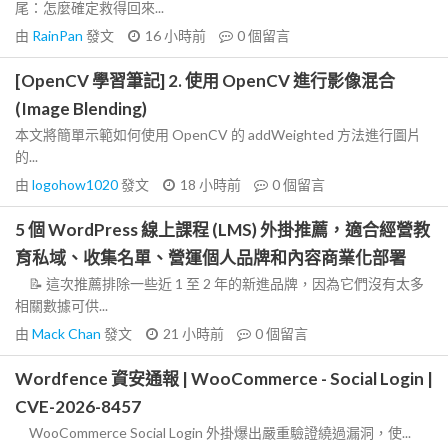
尾：怎麼確定救得回來...
由
RainPan
發文
16 小時前
0
個留言
[OpenCV 學習筆記] 2. 使用 OpenCV 進行影像混合
(Image Blending)
本文將簡單示範如何使用 OpenCV 的 addWeighted 方法進行圖片
的...
由
logohow1020
發文
18 小時前
0
個留言
5 個 WordPress 線上課程 (LMS) 外掛推薦，適合經營教
育私域、收集名單、營運個人品牌和內容商業化部署
📝 這次推薦排除一些近 1 至 2 年的新進品牌，因為它們沒有太多
相關數據可供...
由
Mack Chan
發文
21 小時前
0
個留言
Wordfence 資安通報 | WooCommerce - Social Login |
CVE-2026-8457
WooCommerce Social Login 外掛爆出嚴重驗證繞過漏洞，使...