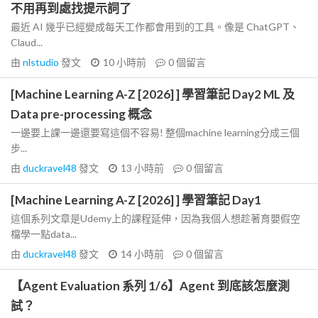
不用再到處找提示詞了
最近 AI 幾乎已經變成每天工作都會用到的工具。像是 ChatGPT、
Claud...
由
nlstudio
發文
10 小時前
0
個留言
[Machine Learning A-Z [2026] ] 學習筆記 Day2 ML 及
Data pre-processing 概念
一邊要上課一邊還要寫這個不容易! 整個machine learning分成三個
步...
由
duckravel48
發文
13 小時前
0
個留言
[Machine Learning A-Z [2026] ] 學習筆記 Day1
這個系列文章是Udemy上的課程延伸，因為我個人想趁著育嬰假空
檔學一點data...
由
duckravel48
發文
14 小時前
0
個留言
【Agent Evaluation 系列 1/6】Agent 到底該怎麼測
試？