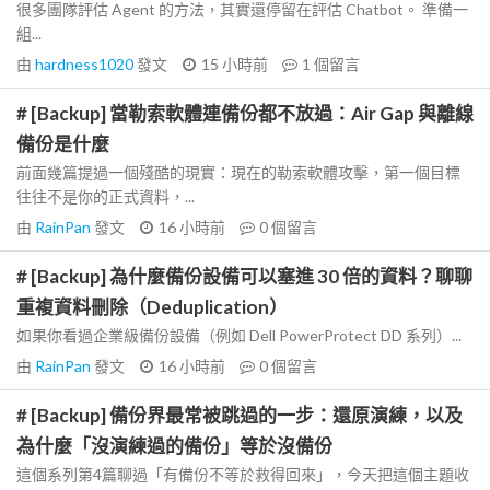
很多團隊評估 Agent 的方法，其實還停留在評估 Chatbot。 準備一
組...
由
hardness1020
發文
15 小時前
1
個留言
# [Backup] 當勒索軟體連備份都不放過：Air Gap 與離線
備份是什麼
前面幾篇提過一個殘酷的現實：現在的勒索軟體攻擊，第一個目標
往往不是你的正式資料，...
由
RainPan
發文
16 小時前
0
個留言
# [Backup] 為什麼備份設備可以塞進 30 倍的資料？聊聊
重複資料刪除（Deduplication）
如果你看過企業級備份設備（例如 Dell PowerProtect DD 系列）...
由
RainPan
發文
16 小時前
0
個留言
# [Backup] 備份界最常被跳過的一步：還原演練，以及
為什麼「沒演練過的備份」等於沒備份
這個系列第4篇聊過「有備份不等於救得回來」，今天把這個主題收