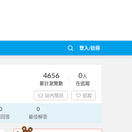
登入/註冊
4656
0
人
累計瀏覽數
在追蹤
站內簡訊
追蹤
0
0
請回答
最佳解答