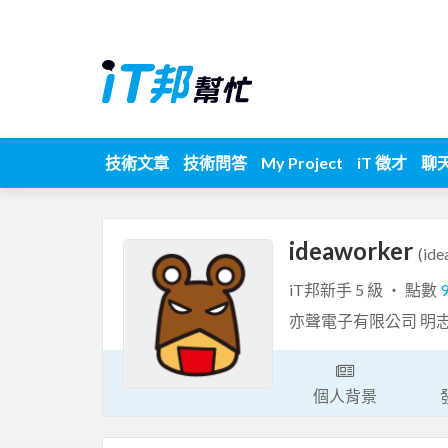
技術文章
技術問答
My Project
iT 徵才
聊
ideaworker
(ide
iT邦新手 5 級 ‧ 點數
亦聲電子有限公司 明
個人背景