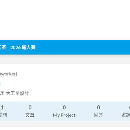
天室
2026 鐵人賽
aworker)
9
志科大工業設計
1
0
0
0
發問
文章
My Project
回答
邀