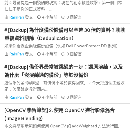
前面幾篇提過一個殘酷的現實：現在的勒索軟體攻擊，第一個目標
往往不是你的正式資料，...
由
RainPan
發文
4 小時前
0
個留言
# [Backup] 為什麼備份設備可以塞進 30 倍的資料？聊聊
重複資料刪除（Deduplication）
如果你看過企業級備份設備（例如 Dell PowerProtect DD 系列）...
由
RainPan
發文
4 小時前
0
個留言
# [Backup] 備份界最常被跳過的一步：還原演練，以及
為什麼「沒演練過的備份」等於沒備份
這個系列第4篇聊過「有備份不等於救得回來」，今天把這個主題收
尾：怎麼確定救得回來...
由
RainPan
發文
4 小時前
0
個留言
[OpenCV 學習筆記] 2. 使用 OpenCV 進行影像混合
(Image Blending)
本文將簡單示範如何使用 OpenCV 的 addWeighted 方法進行圖片