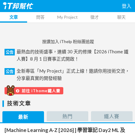
登入
文章
問答
My Project
徵才
聊天
按讚加入 iThelp 粉絲團追蹤
最熱血的技術盛事，連續 30 天的修煉【2026 iThome 鐵
公告
人賽】8 月 1 日賽事正式開啟！
全新專區「My Project」正式上線！邀請你用技術交流，
公告
分享最真實的開發經驗
前往 iThome鐵人賽
技術文章
熱門
鐵人賽
最新
[Machine Learning A-Z [2026] ] 學習筆記 Day2 ML 及