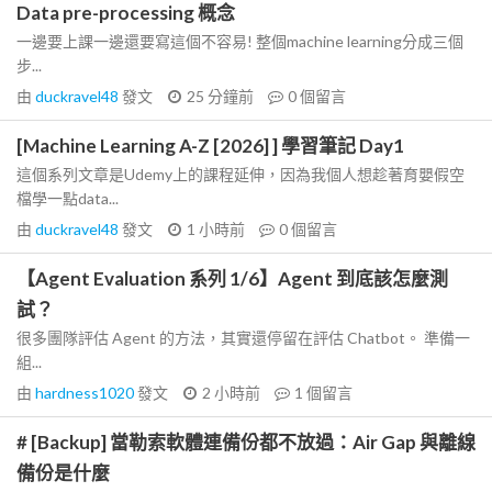
Data pre-processing 概念
一邊要上課一邊還要寫這個不容易! 整個machine learning分成三個
步...
由
duckravel48
發文
25 分鐘前
0
個留言
[Machine Learning A-Z [2026] ] 學習筆記 Day1
這個系列文章是Udemy上的課程延伸，因為我個人想趁著育嬰假空
檔學一點data...
由
duckravel48
發文
1 小時前
0
個留言
【Agent Evaluation 系列 1/6】Agent 到底該怎麼測
試？
很多團隊評估 Agent 的方法，其實還停留在評估 Chatbot。 準備一
組...
由
hardness1020
發文
2 小時前
1
個留言
# [Backup] 當勒索軟體連備份都不放過：Air Gap 與離線
備份是什麼