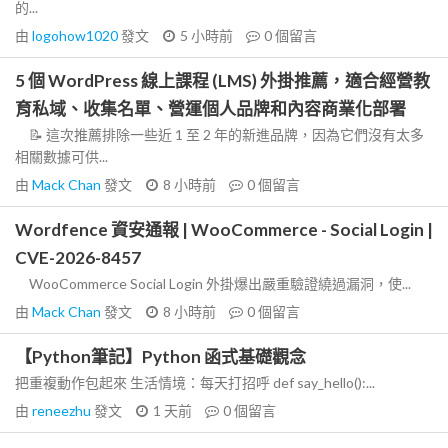
的...
由
logohow1020
發文
5 小時前
0
個留言
5 個 WordPress 線上課程 (LMS) 外掛推薦，適合經營教
育私域、收集名單、營運個人品牌和內容商業化部署
📝 這次推薦排除一些近 1 至 2 年的新進品牌，因為它們沒有太多
相關數據可供...
由
Mack Chan
發文
8 小時前
0
個留言
Wordfence 資安通報 | WooCommerce - Social Login |
CVE-2026-8457
WooCommerce Social Login 外掛爆出嚴重驗證繞過漏洞，使...
由
Mack Chan
發文
8 小時前
0
個留言
【Python筆記】Python 函式基礎觀念
把重複動作包起來 生活情境：每天打招呼 def say_hello():...
由
reneezhu
發文
1 天前
0
個留言