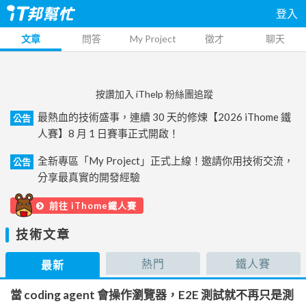
登入
文章
問答
My Project
徵才
聊天
按讚加入 iThelp 粉絲團追蹤
最熱血的技術盛事，連續 30 天的修煉【2026 iThome 鐵
公告
人賽】8 月 1 日賽事正式開啟！
全新專區「My Project」正式上線！邀請你用技術交流，
公告
分享最真實的開發經驗
前往 iThome鐵人賽
技術文章
熱門
鐵人賽
最新
當 coding agent 會操作瀏覽器，E2E 測試就不再只是測