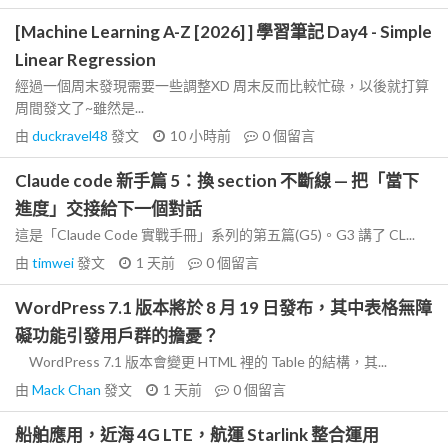
[Machine Learning A-Z [2026] ] 學習筆記 Day4 - Simple
Linear Regression
經過一個周末發現需要一些調整XD 周末反而比較忙碌，以後就打算
周間發文了~雖然是...
由
duckravel48
發文
10 小時前
0
個留言
Claude code 新手篇 5：換 section 不斷線 — 把「當下
進度」交接給下一個對話
這是「Claude Code 實戰手冊」系列的第五篇(G5)。G3 講了 CL...
由
timwei
發文
1 天前
0
個留言
WordPress 7.1 版本將於 8 月 19 日發布，其中表格無障
礙功能引發用戶群的擔憂？
WordPress 7.1 版本會變更 HTML 裡的 Table 的結構，其...
由
Mack Chan
發文
1 天前
0
個留言
船舶應用，近海 4G LTE，航運 Starlink 整合運用