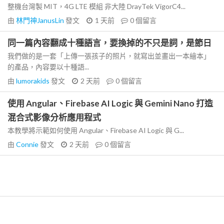
整機台灣製 MIT，4G LTE 模組 非大陸 DrayTek VigorC4...
由
林門神JanusLin
發文
1 天前
0
個留言
同一篇內容翻成十種語言，要換掉的不只是詞，是節日
我們做的是一套「上傳一張孩子的照片，就寫出並畫出一本繪本」
的產品，內容要以十種語...
由
lumorakids
發文
2 天前
0
個留言
使用 Angular、Firebase AI Logic 與 Gemini Nano 打造
混合式影像分析應用程式
本教學將示範如何使用 Angular、Firebase AI Logic 與 G...
由
Connie
發文
2 天前
0
個留言