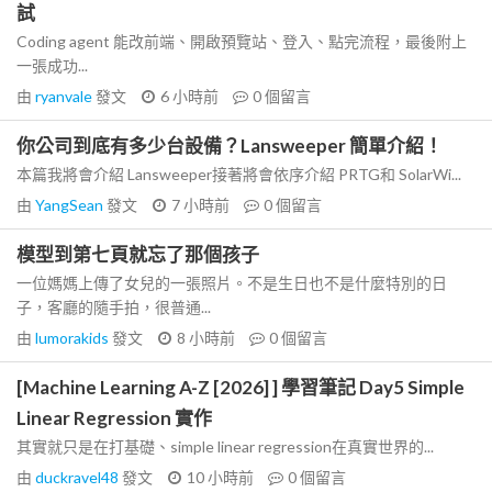
試
Coding agent 能改前端、開啟預覽站、登入、點完流程，最後附上
一張成功...
由
ryanvale
發文
6 小時前
0
個留言
你公司到底有多少台設備？Lansweeper 簡單介紹！
本篇我將會介紹 Lansweeper接著將會依序介紹 PRTG和 SolarWi...
由
YangSean
發文
7 小時前
0
個留言
模型到第七頁就忘了那個孩子
一位媽媽上傳了女兒的一張照片。不是生日也不是什麼特別的日
子，客廳的隨手拍，很普通...
由
lumorakids
發文
8 小時前
0
個留言
[Machine Learning A-Z [2026] ] 學習筆記 Day5 Simple
Linear Regression 實作
其實就只是在打基礎、simple linear regression在真實世界的...
由
duckravel48
發文
10 小時前
0
個留言