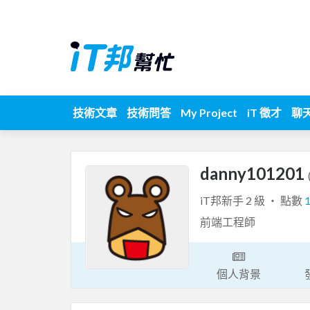
技術文章
技術問答
My Project
iT 徵才
聊
danny101201
iT邦新手 2 級 ‧ 點數
前端工程師
個人背景