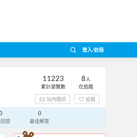
登入/註冊
11223
8
人
累計瀏覽數
在追蹤
站內簡訊
追蹤
0
0
請回答
最佳解答