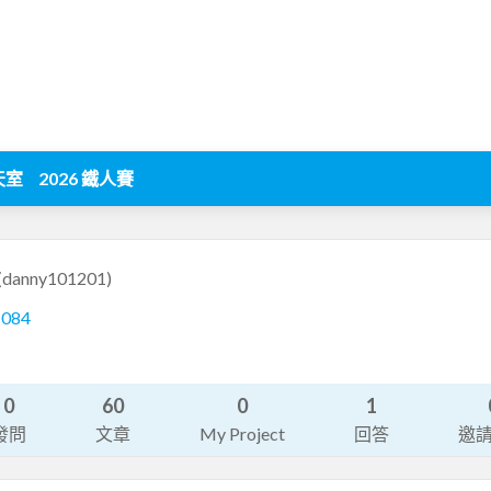
天室
2026 鐵人賽
(danny101201)
1084
0
60
0
1
發問
文章
My Project
回答
邀